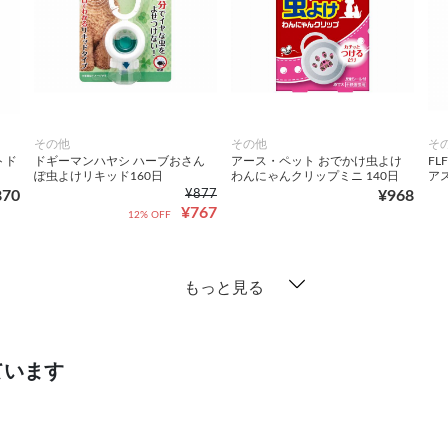
その他
その他
そ
トド
ドギーマンハヤシ ハーブおさん
アース・ペット おでかけ虫よけ
FL
ぽ虫よけリキッド160日
わんにゃんクリップミニ 140日
ア
870
¥877
¥968
¥767
12% OFF
もっと見る
ています