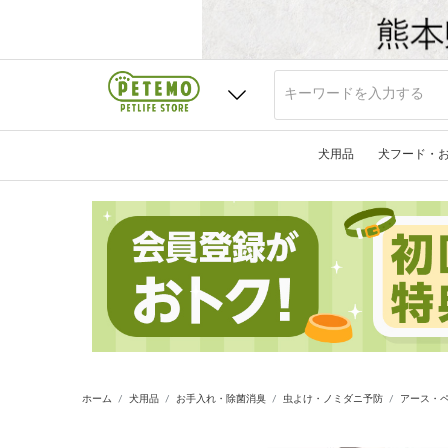
犬用品
犬フード・
ホーム
犬用品
お手入れ・除菌消臭
虫よけ・ノミダニ予防
アース・ペ