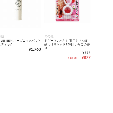
の他
その他
F LENEEM オーガニックパウケ
ドギーマンハヤシ 薬用おさんぽ
スティック
蚊よけリキッド150日 いちごの香
り
¥1,760
¥987
¥877
11% OFF