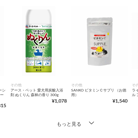
その他
その他
そ
ューシ
アース・ペット 愛犬用炭酸入浴
SANKO ビタミンＣサプリ （お徳
ライ
サー
剤 ぬくりん 森林の香り 300g
用）
ル 
¥1,078
¥1,540
815
もっと見る