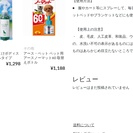
【使用方法】
● 服やカート等にスプレーして、毎
ットベッドやブランケットなどにも使
【使用上の注意】
・ 皮、毛皮、人工皮革、和装品、ウ
の、水洗い不可の表示があるものには
その他
ものはあらかじめ目立たないところで
よけボディス
アース・ペット ペット用
ルタイプ
アースノーマット60 取替
えボトル
¥1,298
¥1,188
レビュー
レビューはまだ投稿されていません
送料について