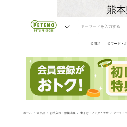
犬用品
犬フード・
ホーム
犬用品
お手入れ・除菌消臭
虫よけ・ノミダニ予防
アース・ペ