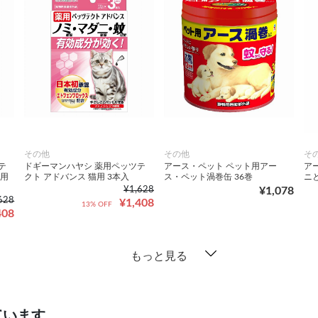
その他
その他
そ
テ
ドギーマンハヤシ 薬用ペッツテ
アース・ペット ペット用アー
ア
犬用
クト アドバンス 猫用 3本入
ス・ペット渦巻缶 36巻
ニ
¥1,628
¥1,078
628
¥1,408
13% OFF
408
もっと見る
ています