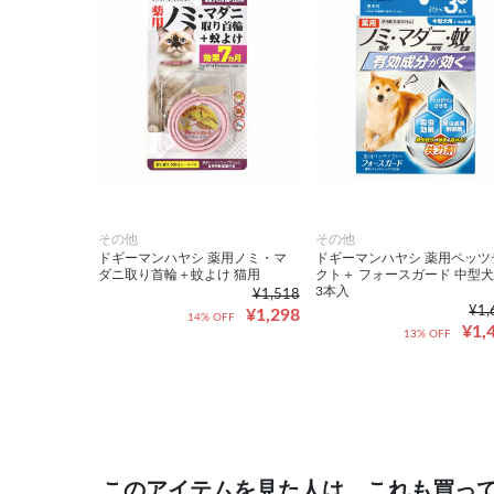
その他
その他
ドギーマンハヤシ 薬用ノミ・マ
ドギーマンハヤシ 薬用ペッツ
ダニ取り首輪＋蚊よけ 猫用
クト＋ フォースガード 中型
3本入
¥1,518
¥1,
¥1,298
14% OFF
¥1,
13% OFF
このアイテムを見た人は、これも買っ