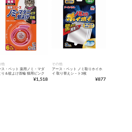
の他
その他
ース・ペット 薬用ノミ・マダ
アース・ペット ノミ取りホイホ
とり＆蚊よけ首輪 猫用ピンク
イ 取り替えシ－ト3枚
¥1,518
¥877