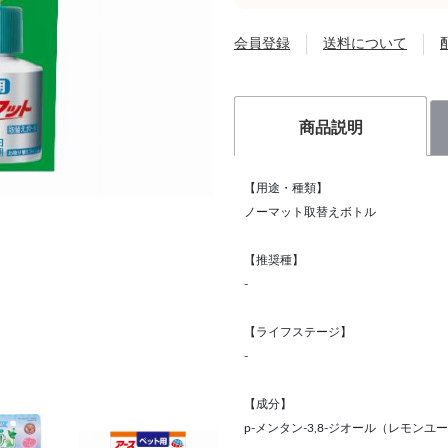
会員登録
送料について
商品説明
【用途・種類】
ノーマット取替えボトル
【推奨種】
-
【ライフステージ】
-
【成分】
p-メンタン-3,8-ジオール（レモン