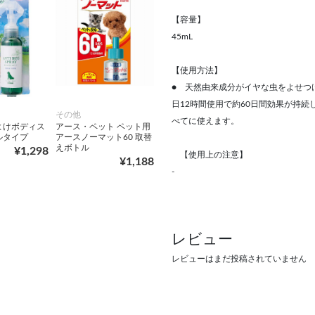
【容量】
45mL
【使用方法】
● 天然由来成分がイヤな虫をよせつ
日12時間使用で約60日間効果が持
その他
べてに使えます。
よけボディス
アース・ペット ペット用
ルタイプ
アースノーマット60 取替
えボトル
¥1,298
【使用上の注意】
¥1,188
-
レビュー
レビューはまだ投稿されていません