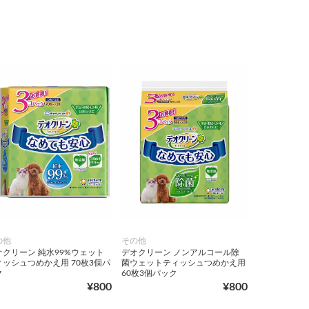
の他
その他
オクリーン 純水99%ウェット
デオクリーン ノンアルコール除
ィッシュつめかえ用 70枚3個パ
菌ウェットティッシュつめかえ用
ク
60枚3個パック
¥800
¥800