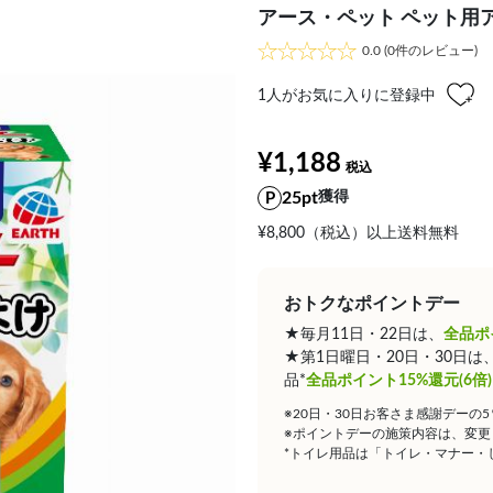
アース・ペット ペット用
0.0
(0件のレビュー)
1
人がお気に入りに登録中
¥1,188
25pt
獲得
¥8,800（税込）以上送料無料
おトクなポイントデー
★毎月11日・22日は、
全品ポ
★第1日曜日・20日・30日
品*
全品ポイント15%還元(6倍)
※20日・30日お客さま感謝デーの
※ポイントデーの施策内容は、変更
*トイレ用品は「トイレ・マナー・