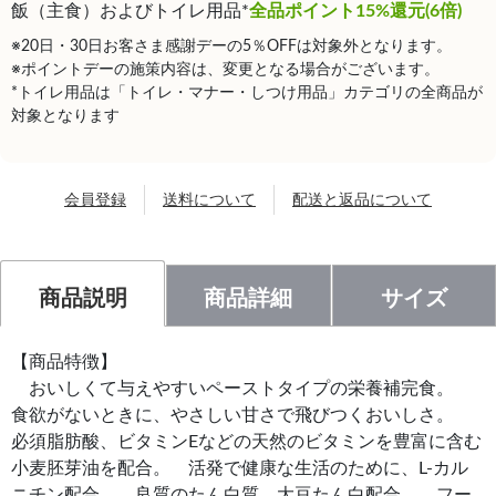
飯（主食）およびトイレ用品*
全品ポイント15%還元(6倍)
※20日・30日お客さま感謝デーの5％OFFは対象外となります。
※ポイントデーの施策内容は、変更となる場合がございます。
*トイレ用品は「トイレ・マナー・しつけ用品」カテゴリの全商品が
対象となります
会員登録
送料について
配送と返品について
商品説明
商品詳細
サイズ
【商品特徴】
おいしくて与えやすいペーストタイプの栄養補完食。
食欲がないときに、やさしい甘さで飛びつくおいしさ。
必須脂肪酸、ビタミンEなどの天然のビタミンを豊富に含む
小麦胚芽油を配合。 活発で健康な生活のために、L-カル
ニチン配合。 良質のたん白質、大豆たん白配合。 フー