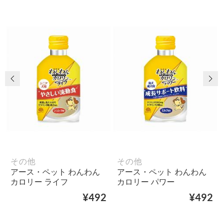
前の画像
次
その他
その他
アース・ペット わんわん
アース・ペット わんわん
カロリー ライフ
カロリー パワー
¥492
¥492