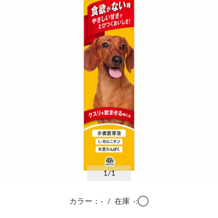
1
/1
カラー：-
/
在庫
-:◯