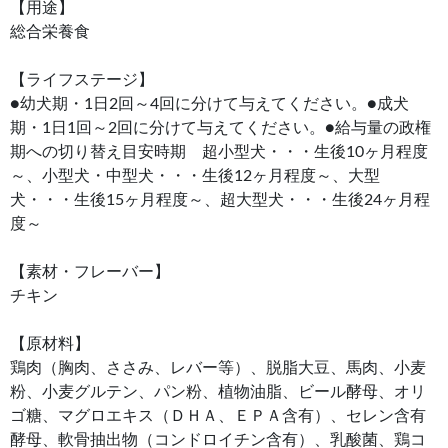
【用途】
総合栄養食
【ライフステージ】
●幼犬期・1日2回～4回に分けて与えてください。●成犬
期・1日1回～2回に分けて与えてください。●給与量の政権
期への切り替え目安時期 超小型犬・・・生後10ヶ月程度
～、小型犬・中型犬・・・生後12ヶ月程度～、大型
犬・・・生後15ヶ月程度～、超大型犬・・・生後24ヶ月程
度～
【素材・フレーバー】
チキン
【原材料】
鶏肉（胸肉、ささみ、レバー等）、脱脂大豆、馬肉、小麦
粉、小麦グルテン、パン粉、植物油脂、ビール酵母、オリ
ゴ糖、マグロエキス（ＤＨＡ、ＥＰＡ含有）、セレン含有
酵母、軟骨抽出物（コンドロイチン含有）、乳酸菌、鶏コ