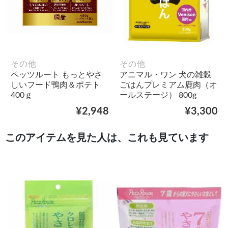
その他
その他
ペッツルート もっとやさ
アニマル・ワン 犬の雑穀
しいフード鴨肉＆ポテト
ごはんプレミアム鹿肉（オ
400ｇ
ールステージ） 800g
¥2,948
¥3,300
このアイテムを見た人は、これも見ています