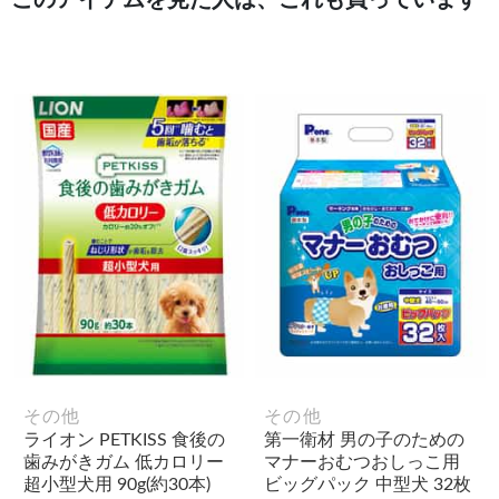
このアイテムを見た人は、これも買っています
その他
その他
ライオン PETKISS 食後の
第一衛材 男の子のための
歯みがきガム 低カロリー
マナーおむつおしっこ用
超小型犬用 90g(約30本)
ビッグパック 中型犬 32枚