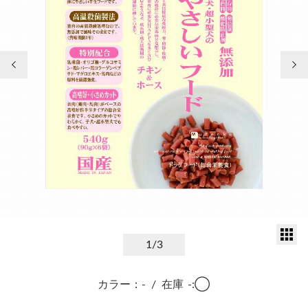
前の画像
次
サ
1
/3
カラー：-
/
在庫
-:◯