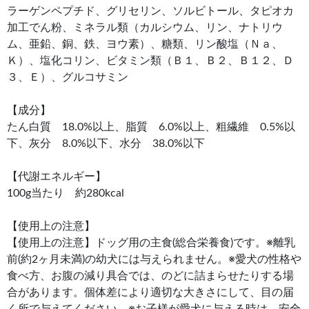
ラーゲンペプチド、グリセリン、ソルビトール、タピオカ
加工でん粉、ミネラル類（カルシウム、リン、ナトリウ
ム、亜鉛、銅、鉄、ヨウ素）、糖類、リン酸塩（Ｎａ、
Ｋ）、塩化コリン、ビタミン類（Ｂ１、Ｂ２、Ｂ１２、Ｄ
３、Ｅ）、グルコサミン
【成分】
たん白質 18.0%以上、脂質 6.0%以上、粗繊維 0.5%以
下、灰分 8.0%以下、水分 38.0%以下
【代謝エネルギー】
100g当たり 約280kcal
【使用上の注意】
【使用上の注意】ドッグ用の主食(総合栄養食)です。※離乳
前(約2ヶ月未満)の幼犬には与えられません。※愛犬の性格や
食べ方、お腹の減り具合では、のどに詰まらせたりする場
合があります。個体差により適切な大きさにして、目の届