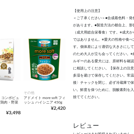
【使用上の注意】
＜ご了承ください＞●合成着色料・発
があります。●製造方法の都合上、形
（成犬用総合栄養食）です。※成犬か
ではありません。※愛犬の性格や食べ
す。個体差により適切な大きさにして
のため大人が立ち会ってください。※
ルギーのある愛犬には、原材料を確認
に相談してください。【保存上の注意
多湿を避けて保存してください。常温
後〉チャックを閉じ、必ず冷蔵庫で保
い。鮮度を保つために、脱酸素剤を入
その他
捨ててください。
 コンボピュ
アドメイト more soft フィ
産鶏肉・野菜
ッシュ ハイシニア 450g
¥2,420
¥3,498
レビュー
レビューはまだ投稿されていません