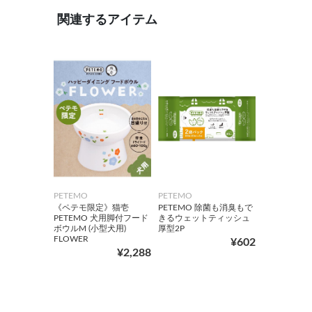
関連するアイテム
PETEMO
PETEMO
《ペテモ限定》猫壱
PETEMO 除菌も消臭もで
PETEMO 犬用脚付フード
きるウェットティッシュ
ボウルM (小型犬用)
厚型2P
FLOWER
¥602
¥2,288