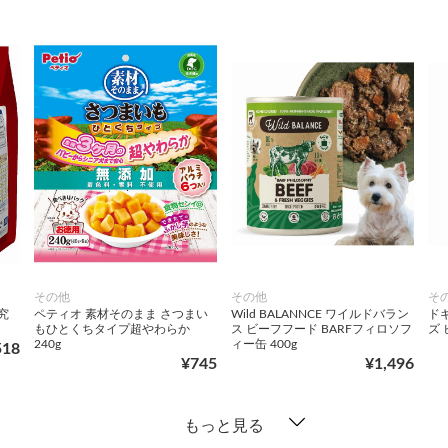
その他
その他
そ
究
ペティオ 素材そのまま さつまい
Wild BALANNCE ワイルドバラン
ドギ
もひとくちタイプ超やわらか
ス ビーフフード BARFフィロソフ
ズ 
240g
ィー缶 400g
518
¥745
¥1,496
もっと見る