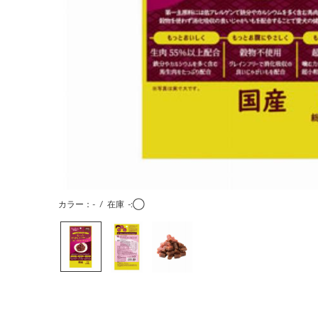
カラー：-
/
在庫
-:◯