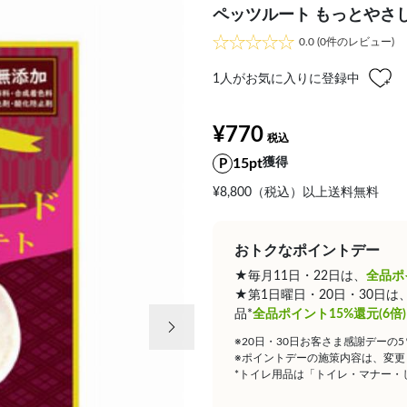
ペッツルート もっとやさし
0.0
(0件のレビュー)
1
人がお気に入りに登録中
¥770
15pt
獲得
¥8,800（税込）以上送料無料
おトクなポイントデー
★毎月11日・22日は、
全品ポ
★第1日曜日・20日・30日
次の画像
品*
全品ポイント15%還元(6倍)
※20日・30日お客さま感謝デーの
※ポイントデーの施策内容は、変更
*トイレ用品は「トイレ・マナー・