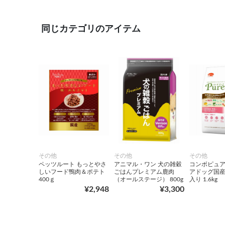
同じカテゴリのアイテム
その他
その他
その他
ペッツルート もっとやさ
アニマル・ワン 犬の雑穀
コンボピュア
しいフード鴨肉＆ポテト
ごはんプレミアム鹿肉
アドッグ国
400ｇ
（オールステージ） 800g
入り 1.6kg
¥2,948
¥3,300