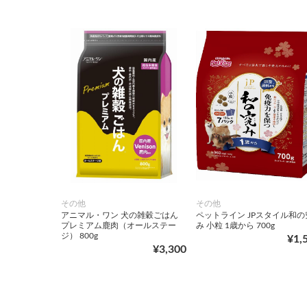
その他
その他
アニマル・ワン 犬の雑穀ごはん
ペットライン JPスタイル和の
プレミアム鹿肉（オールステー
み 小粒 1歳から 700g
ジ） 800g
¥1,
¥3,300