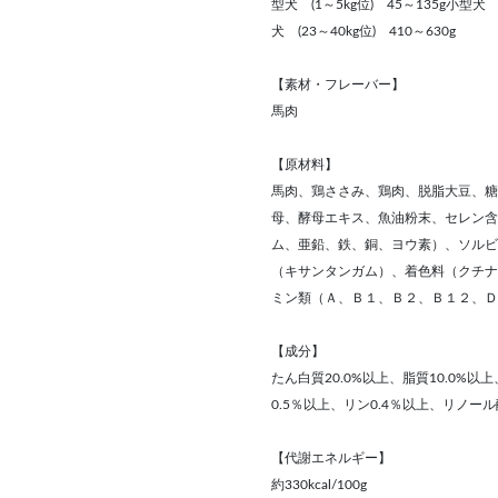
型犬 (1～5kg位) 45～135g小型犬 (
犬 (23～40kg位) 410～630g
【素材・フレーバー】
馬肉
【原材料】
馬肉、鶏ささみ、鶏肉、脱脂大豆、糖
母、酵母エキス、魚油粉末、セレン含
ム、亜鉛、鉄、銅、ヨウ素）、ソルビ
（キサンタンガム）、着色料（クチナ
ミン類（Ａ、Ｂ１、Ｂ２、Ｂ１２、Ｄ
【成分】
たん白質20.0%以上、脂質10.0%以
0.5％以上、リン0.4％以上、リノール
【代謝エネルギー】
約330kcal/100g