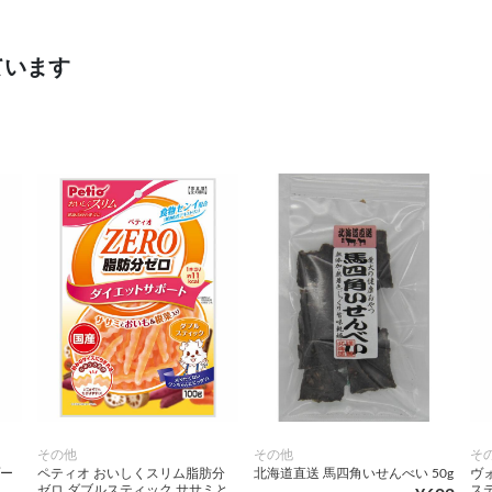
ています
その他
その他
そ
プー
ペティオ おいしくスリム脂肪分
北海道直送 馬四角いせんべい 50g
ヴ
ゼロ ダブルスティック ササミと
ス