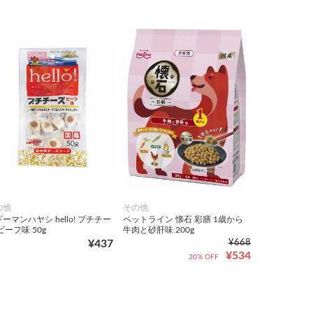
の他
その他
ーマンハヤシ hello! プチチー
ペットライン 懐石 彩膳 1歳から
ビーフ味 50g
牛肉と砂肝味 200g
¥437
¥668
¥534
20% OFF