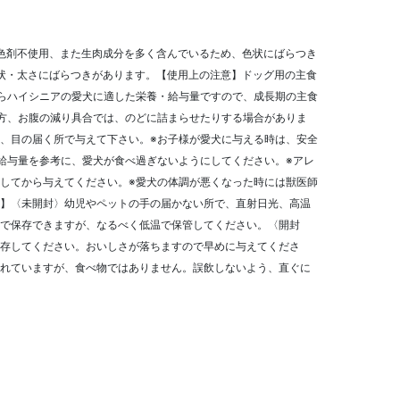
色剤不使用、また生肉成分を多く含んでいるため、色状にばらつき
状・太さにばらつきがあります。【使用上の注意】ドッグ用の主食
らハイシニアの愛犬に適した栄養・給与量ですので、成長期の主食
方、お腹の減り具合では、のどに詰まらせたりする場合がありま
、目の届く所で与えて下さい。※お子様が愛犬に与える時は、安全
給与量を参考に、愛犬が食べ過ぎないようにしてください。※アレ
してから与えてください。※愛犬の体調が悪くなった時には獣医師
】〈未開封〉幼児やペットの手の届かない所で、直射日光、高温
で保存できますが、なるべく低温で保管してください。〈開封
存してください。おいしさが落ちますので早めに与えてくださ
れていますが、食べ物ではありません。誤飲しないよう、直ぐに