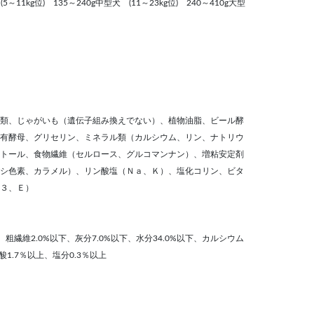
5～11kg位) 135～240g中型犬 (11～23kg位) 240～410g大型
類、じゃがいも（遺伝子組み換えでない）、植物油脂、ビール酵
有酵母、グリセリン、ミネラル類（カルシウム、リン、ナトリウ
トール、食物繊維（セルロース、グルコマンナン）、増粘安定剤
シ色素、カラメル）、リン酸塩（Ｎａ、Ｋ）、塩化コリン、ビタ
３、Ｅ）
上、粗繊維2.0%以下、灰分7.0%以下、水分34.0%以下、カルシウム
酸1.7％以上、塩分0.3％以上