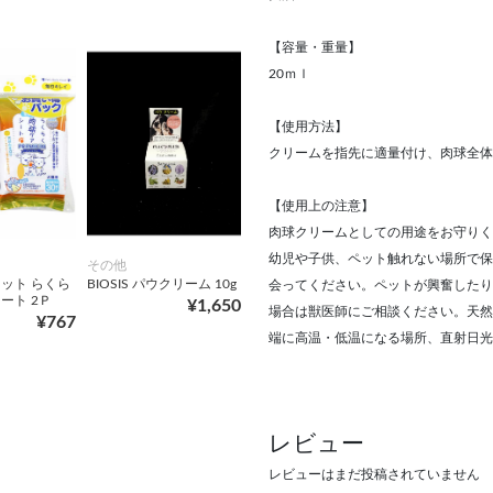
【容量・重量】
20ｍｌ
【使用方法】
クリームを指先に適量付け、肉球全体
【使用上の注意】
肉球クリームとしての用途をお守りく
幼児や子供、ペット触れない場所で保
その他
ット らくら
BIOSIS パウクリーム 10g
会ってください。ペットが興奮したり
ート 2Ｐ
¥1,650
場合は獣医師にご相談ください。天然
¥767
端に高温・低温になる場所、直射日光
レビュー
レビューはまだ投稿されていません