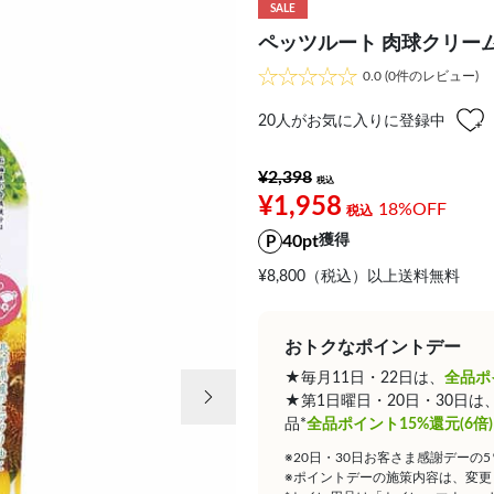
SALE
ペッツルート 肉球クリーム 
0.0
(0件のレビュー)
20
人がお気に入りに登録中
¥2,398
¥1,958
18%OFF
40pt
獲得
¥8,800（税込）以上送料無料
おトクなポイントデー
★毎月11日・22日は、
全品ポ
次の画像
★第1日曜日・20日・30日
品*
全品ポイント15%還元(6倍)
※20日・30日お客さま感謝デーの
※ポイントデーの施策内容は、変更