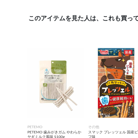
このアイテムを見た人は、これも買っ
PETEMO
その他
PETEMO 歯みがきガム やわらか
スマック プレッツェル 国産
ヤギミルク風味 S100g
フ味