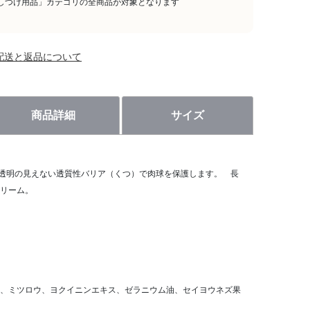
しつけ用品」カテゴリの全商品が対象となります
配送と返品について
商品詳細
サイズ
 透明の見えない透質性バリア（くつ）で肉球を保護します。 長
リーム。
、ミツロウ、ヨクイニンエキス、ゼラニウム油、セイヨウネズ果