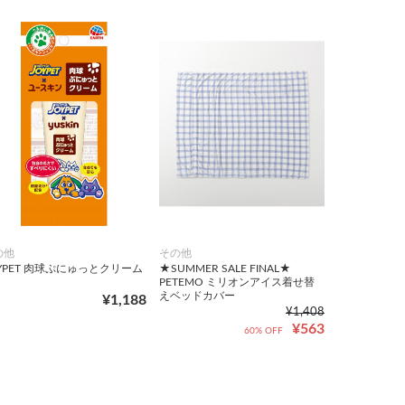
の他
その他
YPET 肉球ぷにゅっとクリーム
★SUMMER SALE FINAL★
PETEMO ミリオンアイス着せ替
えベッドカバー
¥1,188
¥1,408
¥563
60% OFF