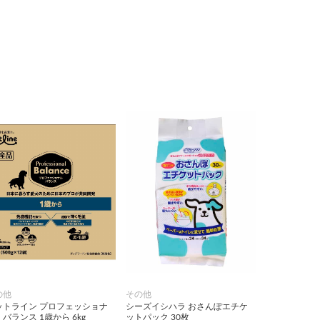
の他
その他
ットライン プロフェッショナ
シーズイシハラ おさんぽエチケ
バランス 1歳から 6kg
ットパック 30枚