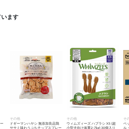
ています
その他
その他
そ
ビー
ドギーマンハヤシ 無添加良品鶏
ウィムズィーズ ハブラシ XS (超
ペ
ササミ味わうぷちチップスプレー
小型犬向け体重2-7kg) 30個入り
ル・