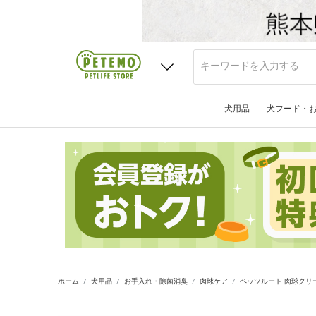
犬用品
犬フード・
ホーム
犬用品
お手入れ・除菌消臭
肉球ケア
ペッツルート 肉球クリーム