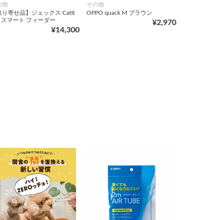
の他
その他
り寄せ品】ジェックス Catit
OPPO quack M ブラウン
xi スマート フィーダー
¥2,970
¥14,300