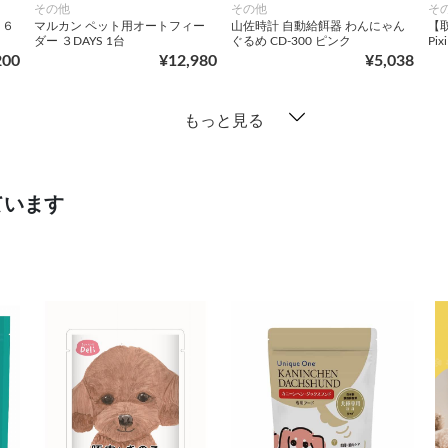
その他
その他
そ
 ６
マルカン ペット用オートフィー
山佐時計 自動給餌器 わんにゃん
【取
ダー ３DAYS 1台
ぐるめ CD-300 ピンク
Pi
200
¥12,980
¥5,038
もっと見る
ています