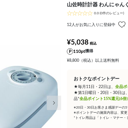
山佐時計計器 わんにゃんぐるめ
0.0
(0件のレビュー)
12
人がお気に入りに登録中
¥5,038
110pt
獲得
¥8,800（税込）以上送料無料
おトクなポイントデー
★毎月11日・22日は、
全品ポ
★第1日曜日・20日・30日
次の画像
品*
全品ポイント15%還元(6倍)
※20日・30日お客さま感謝デーの
※ポイントデーの施策内容は、変更
*トイレ用品は「トイレ・マナー・