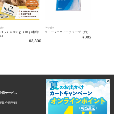
の他
その他
ROっチョ 300ｇ（10ｇ×標準
スドー 2ｍエアーチューブ（白）
本）
¥382
¥3,300
会員サービス
新規会員登録