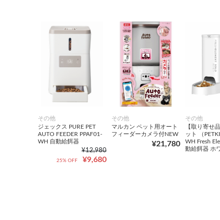
その他
その他
その他
ジェックス PURE PET
マルカン ペット用オート
【取り寄せ
AUTO FEEDER PPAF01-
フィーダーカメラ付NEW
ット （PETKI
WH 自動給餌器
WH Fresh El
¥21,780
動給餌器 ホ
¥12,980
¥9,680
25% OFF