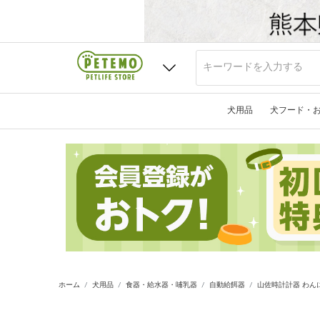
犬用品
犬フード・
ホーム
犬用品
食器・給水器・哺乳器
自動給餌器
山佐時計計器 わんにゃ