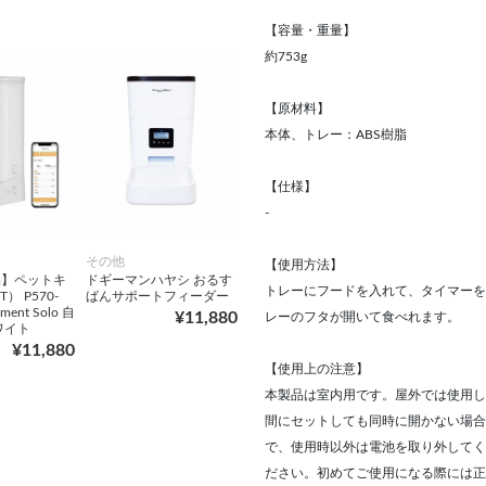
【容量・重量】
約753g
【原材料】
本体、トレー：ABS樹脂
【仕様】
-
その他
【使用方法】
品】ペットキ
ドギーマンハヤシ おるす
トレーにフードを入れて、タイマーを
T） P570-
ばんサポートフィーダー
ement Solo 自
¥11,880
レーのフタが開いて食べれます。
ワイト
¥11,880
【使用上の注意】
本製品は室内用です。屋外では使用し
間にセットしても同時に開かない場合
で、使用時以外は電池を取り外してく
ださい。初めてご使用になる際には正