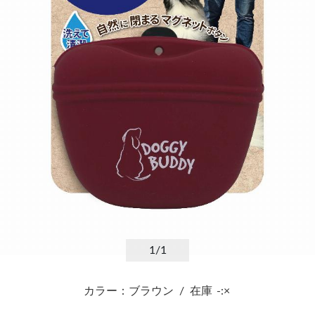
1
/1
カラー：ブラウン
/
在庫
-:×