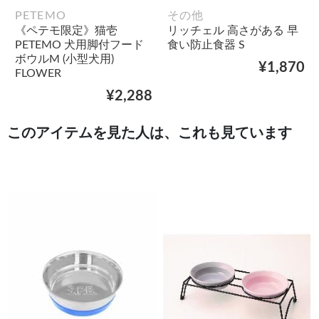
PETEMO
その他
《ペテモ限定》猫壱
リッチェル 高さがある 早
PETEMO 犬用脚付フード
食い防止食器 S
ボウルM (小型犬用)
¥1,870
FLOWER
¥2,288
このアイテムを見た人は、これも見ています