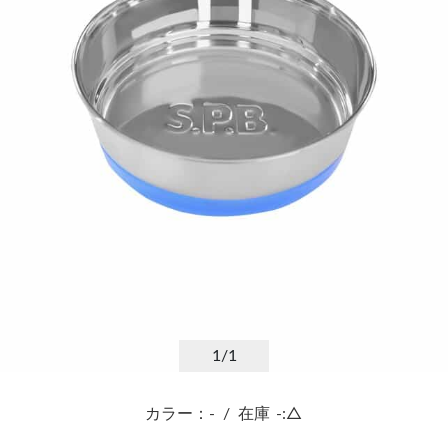
1
/1
カラー：-
/
在庫
-:△