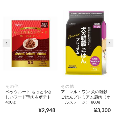
前の画像
次
その他
その他
ペッツルート もっとやさ
アニマル・ワン 犬の雑穀
しいフード鴨肉＆ポテト
ごはんプレミアム鹿肉（オ
400ｇ
ールステージ） 800g
¥2,948
¥3,300