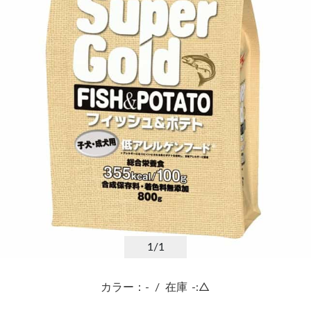
1
/1
カラー：-
/
在庫
-:△