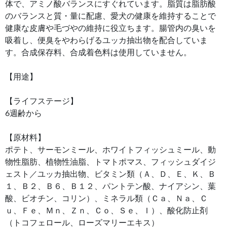
体で、アミノ酸バランスにすぐれています。脂質は脂肪酸
のバランスと質・量に配慮、愛犬の健康を維持することで
健康な皮膚や毛づやの維持に役立ちます。腸管内の臭いを
吸着し、便臭をやわらげるユッカ抽出物を配合していま
す。合成保存料、合成着色料は使用していません。
【用途】
【ライフステージ】
6週齢から
【原材料】
ポテト、サーモンミール、ホワイトフィッシュミール、動
物性脂肪、植物性油脂、トマトポマス、フィッシュダイジ
ェスト／ユッカ抽出物、ビタミン類（Ａ、Ｄ、Ｅ、Ｋ、Ｂ
１、Ｂ２、Ｂ６、Ｂ１２、パントテン酸、ナイアシン、葉
酸、ビオチン、コリン）、ミネラル類（Ｃａ、Ｎａ、Ｃ
ｕ、Ｆｅ、Ｍｎ、Ｚｎ、Ｃｏ、Ｓｅ、Ｉ）、酸化防止剤
（トコフェロール、ローズマリーエキス）