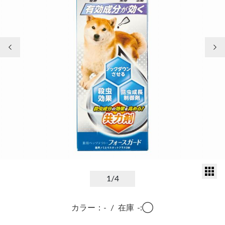
前の画像
次
サ
1
/4
カラー：-
/
在庫
-:◯