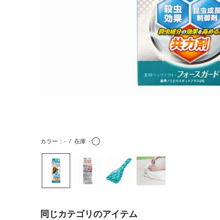
カラー：-
/
在庫
-:◯
同じカテゴリのアイテム