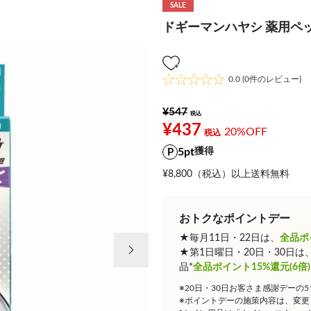
SALE
ドギーマンハヤシ 薬用ペッ
0.0
(0件のレビュー)
¥547
¥437
20%OFF
5pt
獲得
¥8,800（税込）以上送料無料
おトクなポイントデー
★毎月11日・22日は、
全品ポ
次の画像
★第1日曜日・20日・30日
品*
全品ポイント15%還元(6倍)
※20日・30日お客さま感謝デーの
※ポイントデーの施策内容は、変更