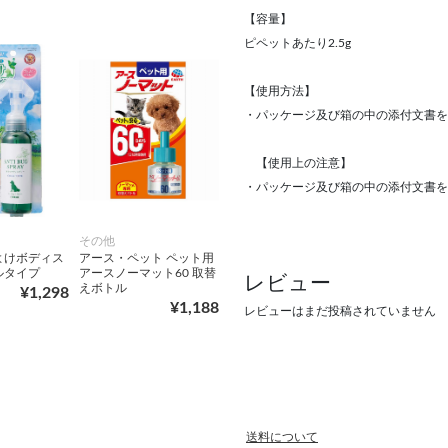
【容量】
ピペットあたり2.5g
【使用方法】
・パッケージ及び箱の中の添付文書を
【使用上の注意】
・パッケージ及び箱の中の添付文書を
その他
よけボディス
アース・ペット ペット用
ルタイプ
アースノーマット60 取替
レビュー
えボトル
¥1,298
¥1,188
レビューはまだ投稿されていません
送料について