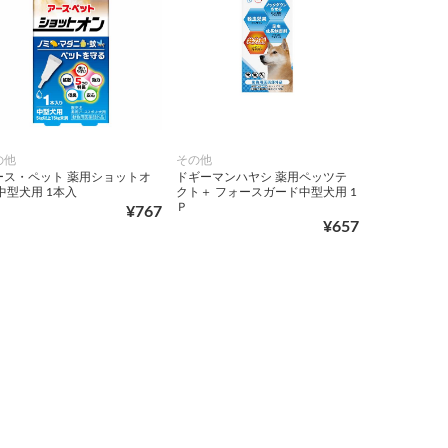
の他
その他
ース・ペット 薬用ショットオ
ドギーマンハヤシ 薬用ペッツテ
中型犬用 1本入
クト＋ フォースガード中型犬用 1
Ｐ
¥767
¥657