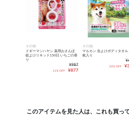
その他
その他
ドギーマンハヤシ 薬用おさんぽ
マルカン 虫よけボディタオル 
蚊よけリキッド150日 いちごの香
枚入り
り
¥
¥987
¥
23% OFF
¥877
11% OFF
このアイテムを見た人は、これも買っ