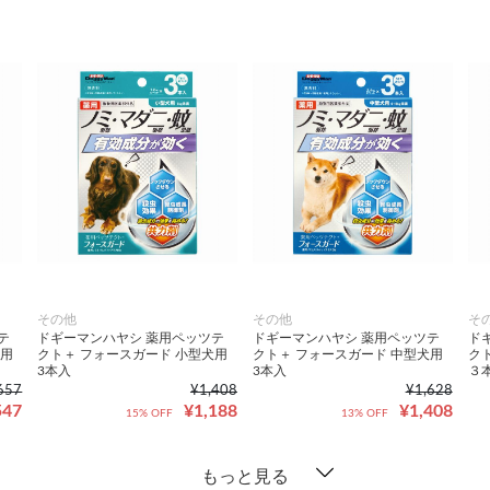
その他
その他
そ
テ
ドギーマンハヤシ 薬用ペッツテ
ドギーマンハヤシ 薬用ペッツテ
ド
犬用
クト＋ フォースガード 小型犬用
クト＋ フォースガード 中型犬用
ク
3本入
3本入
３
657
¥1,408
¥1,628
547
¥1,188
¥1,408
15% OFF
13% OFF
もっと見る