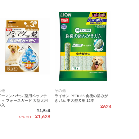
の他
その他
ギーマンハヤシ 薬用ペッツテ
ライオン PETKISS 食後の歯みが
ト＋ フォースガード 大型犬用
きガム 中大型犬用 12本
本入
¥624
¥1,958
¥1,628
16% OFF