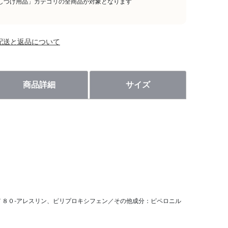
しつけ用品」カテゴリの全商品が対象となります
配送と返品について
商品詳細
サイズ
Ｔ８０‐アレスリン、ピリプロキシフェン／その他成分：ピペロニル