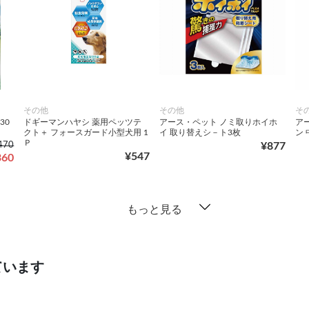
その他
その他
そ
30
ドギーマンハヤシ 薬用ペッツテ
アース・ペット ノミ取りホイホ
ア
クト＋ フォースガード小型犬用 1
イ 取り替えシ－ト3枚
ン 
Ｐ
470
¥877
¥547
360
もっと見る
ています