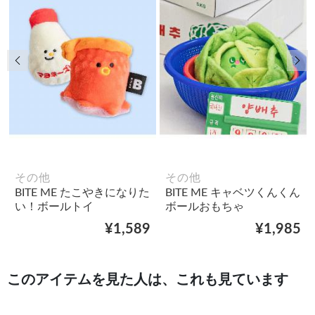
前の画像
次
その他
その他
BITE ME たこやきになりた
BITE ME キャベツくんくん
い！ボールトイ
ボールおもちゃ
¥1,589
¥1,985
このアイテムを見た人は、これも見ています