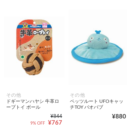
その他
その他
ドギーマンハヤシ 牛革ロ
ペッツルート UFOキャッ
ープトイ ボール
チTOY バオバブ
¥844
¥880
¥767
9% OFF