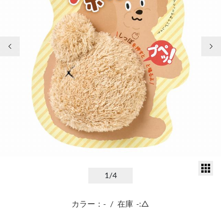
前の画像
次
サ
1
/4
カラー：-
/
在庫
-:△