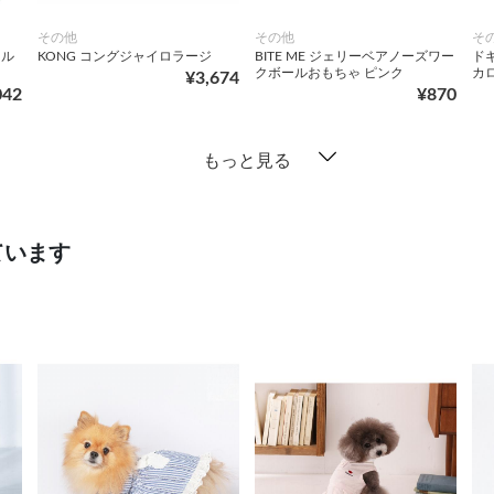
その他
その他
そ
ール
KONG コングジャイロラージ
BITE ME ジェリーベアノーズワー
ド
クボールおもちゃ ピンク
カ
¥3,674
042
¥870
もっと見る
ています