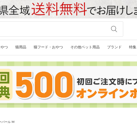
おやつ
猫用品
猫フード・おやつ
その他ペット用品
ブランド
特集
ーバール M