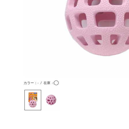
カラー：-
/
在庫
-:◯