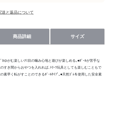
配送と返品について
商品詳細
サイズ
ﾈｸﾞﾈゆがむ楽しいｱﾐ目の噛み心地と遊びが楽しめる｡●ﾎﾞｰﾙが苦手な
目のすき間からおやつを入れれば､ﾄﾘｰﾂ玩具としても楽しむこともで
ﾝの素早く転がすことのできるﾎﾞｰﾙﾀｲﾌﾟ｡●天然ｺﾞﾑを使用した安全素