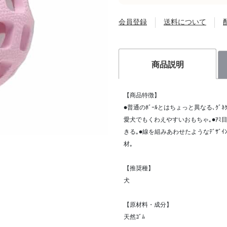
会員登録
送料について
商品説明
【商品特徴】
●普通のﾎﾞｰﾙとはちょっと異なる､ｸﾞ
愛犬でもくわえやすいおもちゃ｡●ｱﾐ
きる｡●線を組みあわせたようなﾃﾞｻﾞｲ
材｡
【推奨種】
犬
【原材料・成分】
天然ｺﾞﾑ