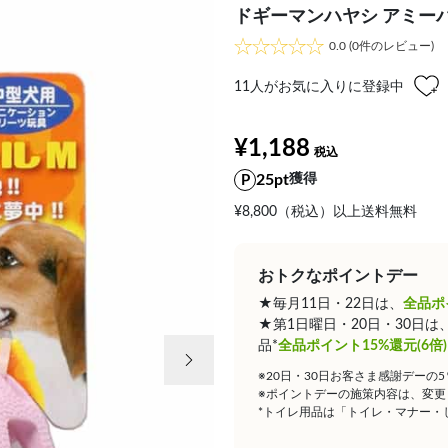
ドギーマンハヤシ アミー
0.0
(0件のレビュー)
11
人がお気に入りに登録中
¥1,188
25pt
獲得
¥8,800（税込）以上送料無料
おトクなポイントデー
★毎月11日・22日は、
全品ポ
★第1日曜日・20日・30日
次の画像
品*
全品ポイント15%還元(6倍)
※20日・30日お客さま感謝デーの
※ポイントデーの施策内容は、変更
*トイレ用品は「トイレ・マナー・