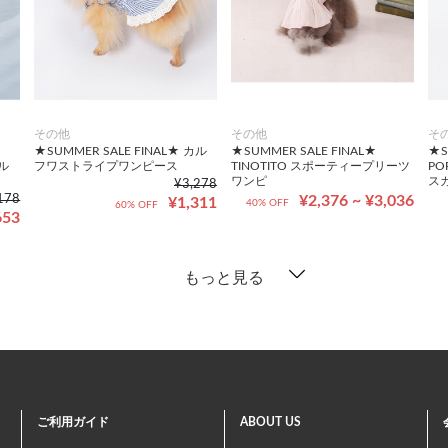
その他
その他
そ
★SUMMER SALE FINAL★ カル
★SUMMER SALE FINAL★
★S
ル
フワストライプワンピース
TINOTITO スポーティープリーツ
PO
ワンピ
ス
¥3,278
178
¥2,376 ~ ¥3,036
¥1,311
40% OFF
60% OFF
653
もっと見る
ご利用ガイド
ABOUT US