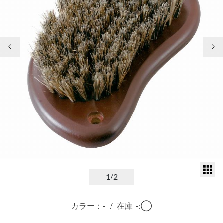
前の画像
次
サ
1
/2
カラー：-
/
在庫
-:◯