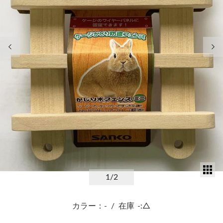
前の画像
次
サ
1
/2
カラー：-
/
在庫
-:△