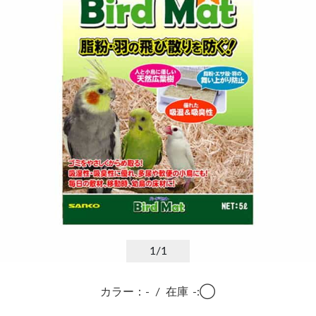
1
/1
カラー：-
/
在庫
-:◯