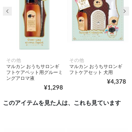
前の画像
次
その他
その他
マルカン おうちサロンギ
マルカン おうちサロンギ
フトケアペット用グルーミ
フトケアセット 犬用
ングアロマ液
¥4,378
¥1,298
このアイテムを見た人は、これも見ています