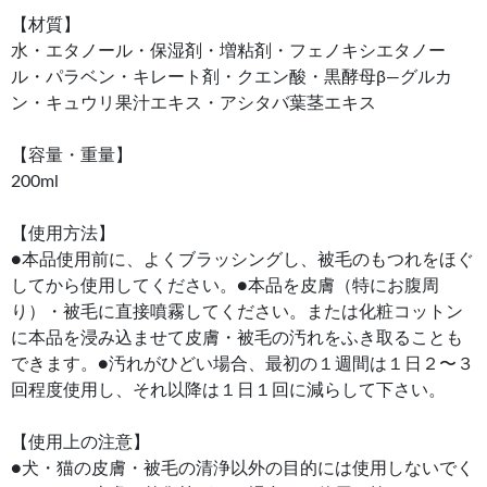
【材質】
水・エタノール・保湿剤・増粘剤・フェノキシエタノー
ル・パラベン・キレート剤・クエン酸・黒酵母β―グルカ
ン・キュウリ果汁エキス・アシタバ葉茎エキス
【容量・重量】
200ml
【使用方法】
●本品使用前に、よくブラッシングし、被毛のもつれをほぐ
してから使用してください。●本品を皮膚（特にお腹周
り）・被毛に直接噴霧してください。または化粧コットン
に本品を浸み込ませて皮膚・被毛の汚れをふき取ることも
できます。●汚れがひどい場合、最初の１週間は１日２〜３
回程度使用し、それ以降は１日１回に減らして下さい。
【使用上の注意】
●犬・猫の皮膚・被毛の清浄以外の目的には使用しないでく