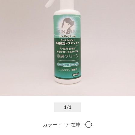
1
/1
カラー：-
/
在庫
-:◯