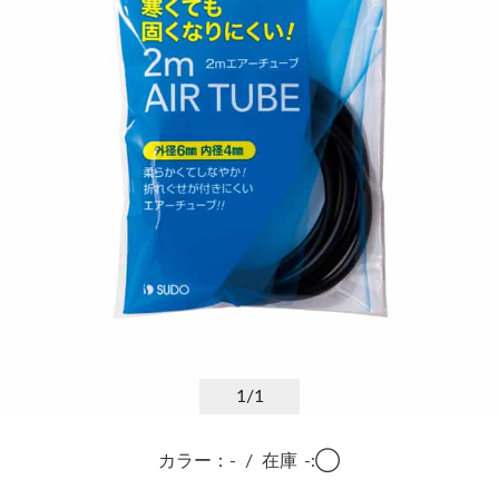
1
/1
カラー：-
/
在庫
-:◯