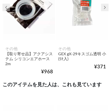
前の画像
次
その他
その他
【取り寄せ品】アクアシス
GEX gX-29キスゴム透明 小
テム シリコンエアホース
(5ｹ入)
2m
¥371
¥968
このアイテムを見た人は、これも見ています