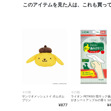
このアイテムを見た人は、これも買っ
その他
その他
サンリオメッシュトイ ポムポム
ライオン PETKISS 指サック
プリン
がきシートアップルの香り 12
¥877
¥