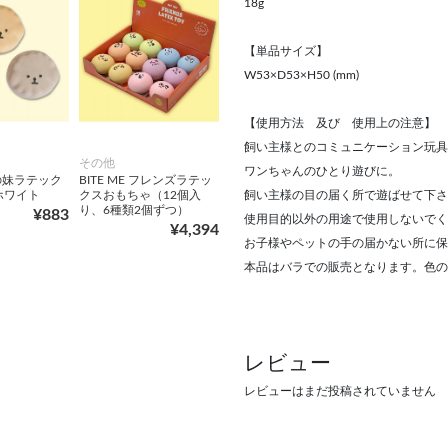
18g
【単品サイズ】
W53×D53×H50 (mm)
【使用方法 及び 使用上の注意】
飼い主様とのコミュニケーション玩具
その他
ワンちゃんのひとり遊びに。
私の妹ラテック
BITE ME フレンズラテッ
飼い主様の目の届く所で遊ばせて下さ
ホワイト
クスおもちゃ（12個入
り、6種類2個ずつ）
¥883
使用目的以外の用途で使用しないでく
¥4,394
お子様やペットの手の届かない所に保
本品はバラでの販売となります。色の
レビュー
レビューはまだ投稿されていません