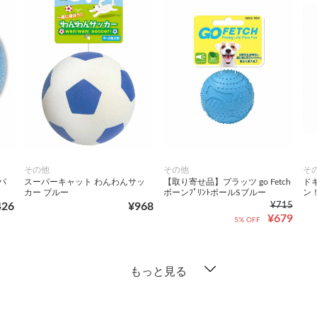
その他
その他
そ
パ
スーパーキャット わんわんサッ
【取り寄せ品】プラッツ go Fetch
ド
カー ブルー
ボーンﾌﾟﾘﾝﾄボールSブルー
ン
426
¥968
¥715
¥679
5% OFF
もっと見る