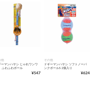
の他
その他
ギーマンハヤシ じゃれワンワ
ドギーマンハヤシ ソフトノーパ
！ ふわふわボール
ンクボールS 2個入り
¥547
¥624