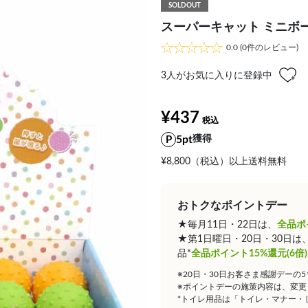
SOLDOUT
スーパーキャット ミニボ
0.0
(0件のレビュー)
3
人がお気に入りに登録中
¥437
5pt
獲得
¥8,800（税込）以上送料無料
おトクなポイントデー
★毎月11日・22日は、
全品ポ
★第1日曜日・20日・30日
品*
全品ポイント15%還元(6倍)
※20日・30日お客さま感謝デーの
※ポイントデーの施策内容は、変更
*トイレ用品は「トイレ・マナー・