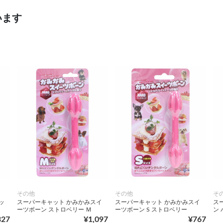
います
その他
その他
そ
ッ
スーパーキャット かみかみスイ
スーパーキャット かみかみスイ
ス
ーツボーン ストロベリー Ｍ
ーツボーン S ストロベリー
ン 
327
¥1,097
¥767