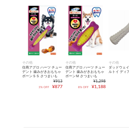
その他
その他
その他
住商アグロ ハーツ チュー
住商アグロ ハーツ チュー
ダッドウェイ 
デント 歯みがきおもちゃ
デント 歯みがきおもちゃ
ルトイ ディ
ボーンＳＳ さつまいも
ボーンＭ さつまいも
¥913
¥1,298
¥877
¥1,188
3% OFF
8% OFF