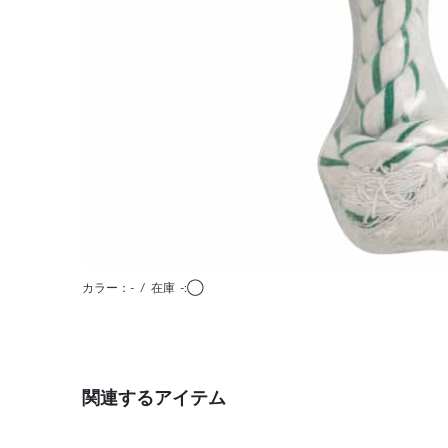
カラー：-
/
在庫
-:◯
関連するアイテム