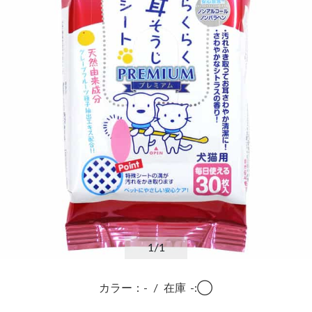
1
/1
カラー：-
/
在庫
-:◯