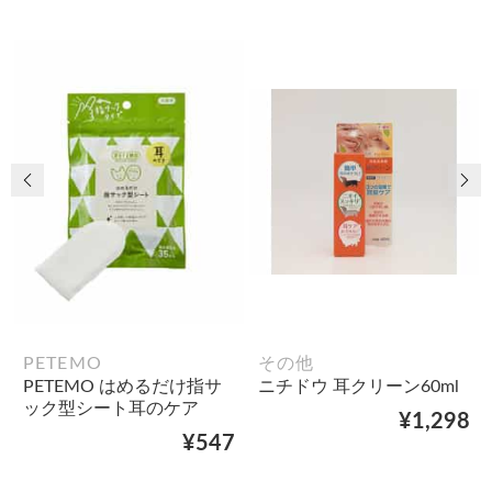
前の画像
次
PETEMO
その他
PETEMO はめるだけ指サ
ニチドウ 耳クリーン60ml
ック型シート耳のケア
¥1,298
¥547