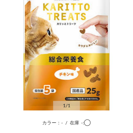
1
/1
カラー：-
/
在庫
-:◯