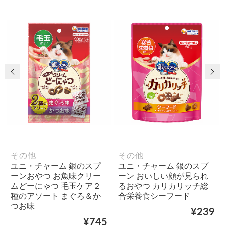
前の画像
次
その他
その他
ユニ・チャーム 銀のスプ
ユニ・チャーム 銀のスプ
ーンおやつ お魚味クリー
ーン おいしい顔が見られ
ムどーにゃつ 毛玉ケア２
るおやつ カリカリッチ総
種のアソート まぐろ＆か
合栄養食シーフード
つお味
¥239
¥745