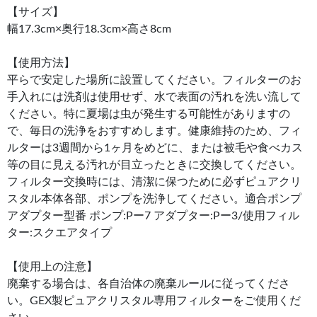
【サイズ】
幅17.3cm×奥行18.3cm×高さ8cm
【使用方法】
平らで安定した場所に設置してください。フィルターのお
手入れには洗剤は使用せず、水で表面の汚れを洗い流して
ください。特に夏場は虫が発生する可能性がありますの
で、毎日の洗浄をおすすめします。健康維持のため、フィ
ルターは3週間から1ヶ月をめどに、または被毛や食べカス
等の目に見える汚れが目立ったときに交換してください。
フィルター交換時には、清潔に保つために必ずピュアクリ
スタル本体各部、ポンプを洗浄してください。適合ポンプ
アダプター型番 ポンプ:Pー7 アダプター:Pー3/使用フィル
ター:スクエアタイプ
【使用上の注意】
廃棄する場合は、各自治体の廃棄ルールに従ってくださ
い。GEX製ピュアクリスタル専用フィルターをご使用くだ