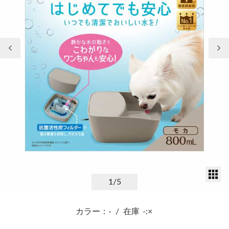
前の画像
次
サ
1
/5
カラー：-
/
在庫
-:×