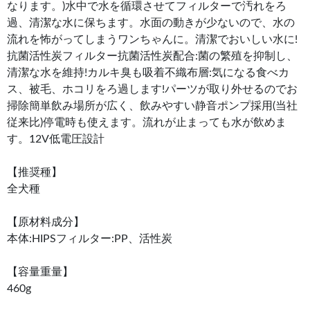
なります。)水中で水を循環させてフィルターで汚れをろ
過、清潔な水に保ちます。水面の動きが少ないので、水の
流れを怖がってしまうワンちゃんに。清潔でおいしい水に!
抗菌活性炭フィルター抗菌活性炭配合:菌の繁殖を抑制し、
清潔な水を維持!カルキ臭も吸着不織布層:気になる食べカ
ス、被毛、ホコリをろ過します!パーツが取り外せるのでお
掃除簡単飲み場所が広く、飲みやすい静音ポンプ採用(当社
従来比)停電時も使えます。流れが止まっても水が飲めま
す。12V低電圧設計
【推奨種】
全犬種
【原材料成分】
本体:HIPSフィルター:PP、活性炭
【容量重量】
460g