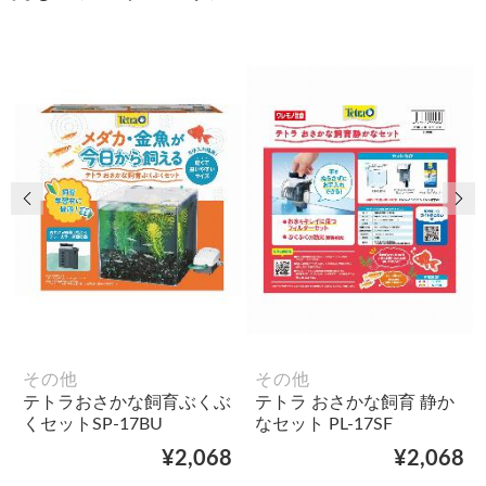
前の画像
次
その他
その他
テトラおさかな飼育ぶくぶ
テトラ おさかな飼育 静か
くセットSP-17BU
なセット PL-17SF
¥2,068
¥2,068