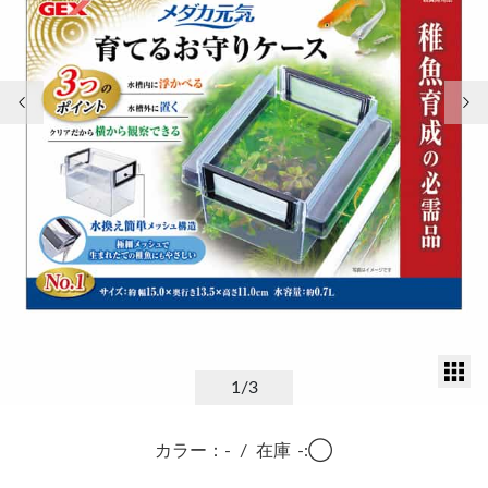
前の画像
次
サ
1
/3
カラー：-
/
在庫
-:◯