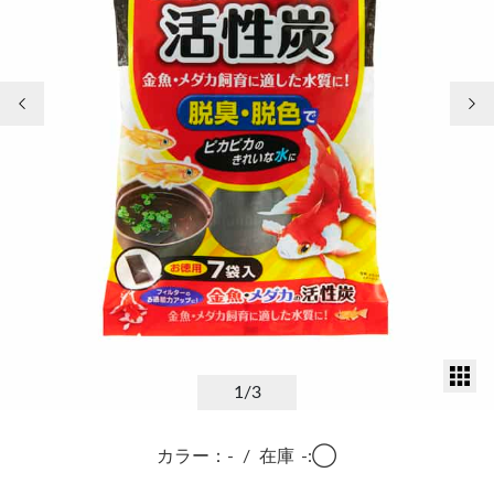
前の画像
次
サ
1
/3
カラー：-
/
在庫
-:◯