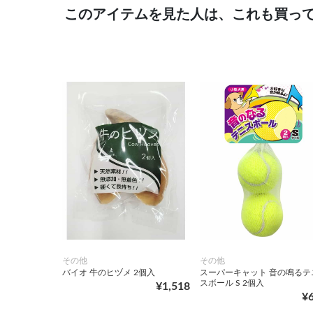
このアイテムを見た人は、これも買っ
その他
その他
バイオ 牛のヒヅメ 2個入
スーパーキャット 音の鳴るテ
スボール S 2個入
¥1,518
¥