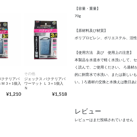
【容量・重量】
70g
【原材料及び材質】
ポリプロピレン、ポリエステル、活性
【使用方法 及び 使用上の注意】
本製品を水道水で軽く水洗いして、セ
く読んで、ご使用ください。 ろ過材
その他
的に飼育水で水洗い、または新しいも
バクテリアパ
ジェックス バクテリアパ
い。) ろ過材の交換と水換えは数日
Ｍ 3＋1個入
ワーマット Ｌ 3＋1個入
Ｎ
¥1,210
¥1,518
レビュー
レビューはまだ投稿されていません