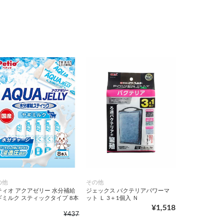
の他
その他
ティオ アクアゼリー 水分補給
ジェックス バクテリアパワーマ
ギミルク スティックタイプ 8本
ット Ｌ 3＋1個入 Ｎ
¥1,518
¥437