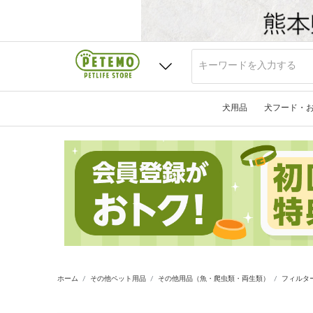
犬用品
犬フード・
ホーム
その他ペット用品
その他用品（魚・爬虫類・両生類）
フィルタ