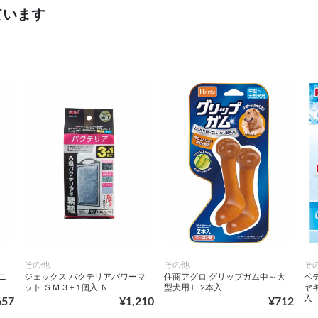
ています
その他
その他
そ
ニ
ジェックス バクテリアパワーマ
住商アグロ グリップガム中～大
ペ
ット ＳＭ 3＋1個入 Ｎ
型犬用Ｌ 2本入
ヤ
入
657
¥1,210
¥712