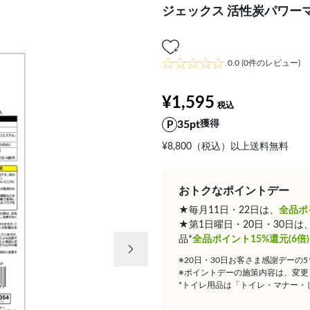
ジェックス 活性炭パワーマ
0.0
(0件のレビュー)
¥1,595
35pt
獲得
¥8,800（税込）以上送料無料
おトクなポイントデー
★毎月11日・22日は、
全品ポ
★第1日曜日・20日・30日
次の画像
品*
全品ポイント15%還元(6倍)
※20日・30日お客さま感謝デーの
※ポイントデーの施策内容は、変更
*トイレ用品は「トイレ・マナー・