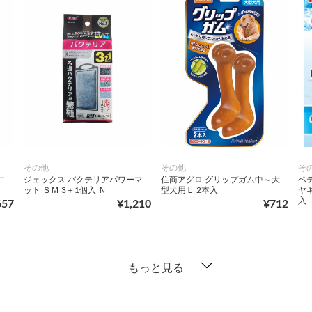
その他
その他
そ
ニ
ジェックス バクテリアパワーマ
住商アグロ グリップガム中～大
ペ
ット ＳＭ 3＋1個入 Ｎ
型犬用Ｌ 2本入
ヤ
入
657
¥1,210
¥712
もっと見る