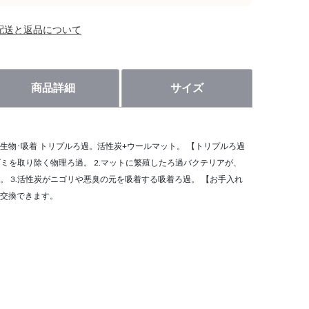
配送と返品について
商品詳細
サイズ
･生物･吸着 トリプルろ過。活性炭+ウールマット。 【トリプルろ過
ゴミを取り除く物理ろ過。 2.マットに繁殖したろ過バクテリアが、
。 3.活性炭がニゴリや悪臭の元を吸着する吸着ろ過。 【お手入れ
交換できます。