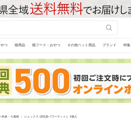
おやつ
猫用品
猫フード・おやつ
その他ペット用品
ブランド
特集
ー本体・ろ過材
ジェックス 活性炭パワーマットＬ 5個入