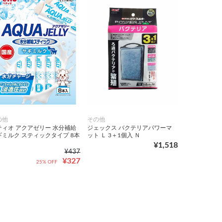
の他
その他
ティオ アクアゼリー 水分補給
ジェックス バクテリアパワーマ
ギミルク スティックタイプ 8本
ット Ｌ 3＋1個入 Ｎ
¥1,518
¥437
¥327
25% OFF