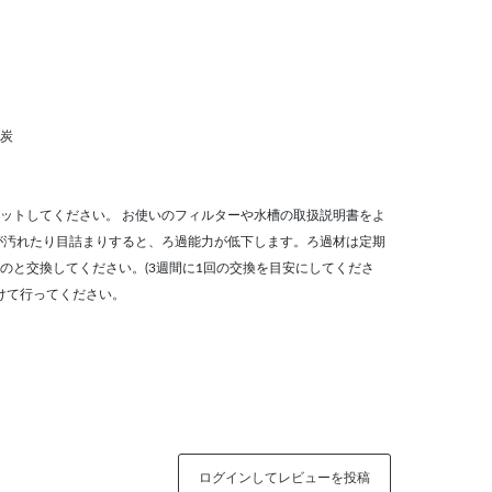
炭
ットしてください。 お使いのフィルターや水槽の取扱説明書をよ
が汚れたり目詰まりすると、ろ過能力が低下します。ろ過材は定期
のと交換してください。(3週間に1回の交換を目安にしてくださ
あけて行ってください。
ログインしてレビューを投稿