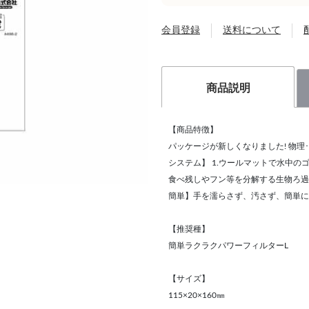
会員登録
送料について
商品説明
【商品特徴】
パッケージが新しくなりました! 物理
システム】 1.ウールマットで水中の
食べ残しやフン等を分解する生物ろ過
簡単】手を濡らさず、汚さず、簡単に
【推奨種】
簡単ラクラクパワーフィルターL
【サイズ】
115×20×160㎜