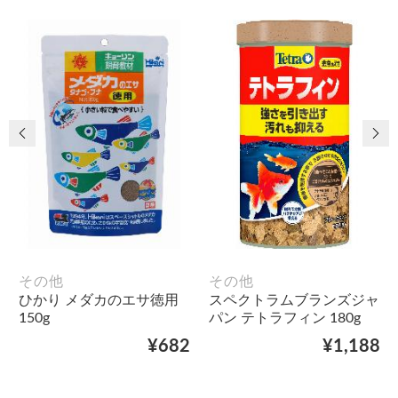
前の画像
次
その他
その他
ひかり メダカのエサ徳用
スペクトラムブランズジャ
150g
パン テトラフィン 180g
¥682
¥1,188