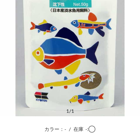
1
/1
カラー：-
/
在庫
-:◯