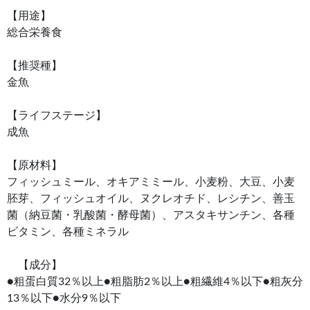
【用途】
総合栄養食
【推奨種】
金魚
【ライフステージ】
成魚
【原材料】
フィッシュミール、オキアミミール、小麦粉、大豆、小麦
胚芽、フィッシュオイル、ヌクレオチド、レシチン、善玉
菌（納豆菌・乳酸菌・酵母菌）、アスタキサンチン、各種
ビタミン、各種ミネラル
【成分】
●粗蛋白質32％以上●粗脂肪2％以上●粗繊維4％以下●粗灰分
13％以下●水分9％以下