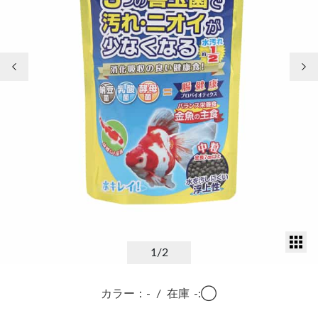
前の画像
次
サ
1
/2
カラー：-
/
在庫
-:◯