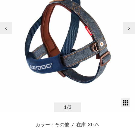
前の画像
次
サ
1
/3
カラー：その他
/
在庫
XL:△