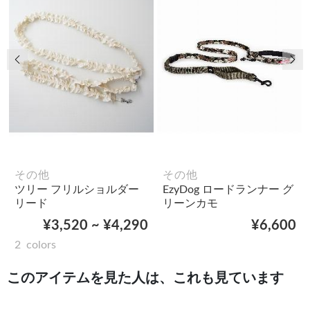
前の画像
次
その他
その他
ツリー フリルショルダー
EzyDog ロードランナー グ
リード
リーンカモ
¥3,520 ~ ¥4,290
¥6,600
2
colors
このアイテムを見た人は、これも見ています