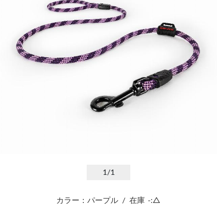
1
/1
カラー：パープル
/
在庫
-:△