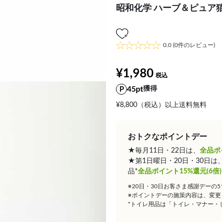
昭和化学 ハーブ＆ピュア猫用
0.0
(0件のレビュー)
¥1,980
45pt
獲得
¥8,800（税込）以上送料無料
おトクなポイントデー
★毎月11日・22日は、
全品ポ
★第1日曜日・20日・30日
品*
全品ポイント15%還元(6倍)
※20日・30日お客さま感謝デーの
※ポイントデーの施策内容は、変更
*トイレ用品は「トイレ・マナー・