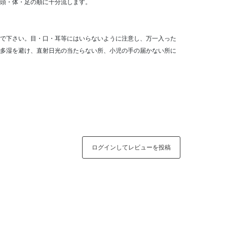
頭・体・足の順に十分流します。
で下さい。目・口・耳等にはいらないように注意し、万一入った
多湿を避け、直射日光の当たらない所、小児の手の届かない所に
ログインしてレビューを投稿