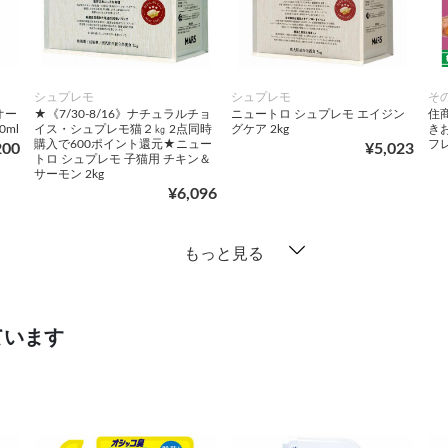
シュプレモ
シュプレモ
そ
オー
★《7/30-8/16》ナチュラルチョ
ニュートロ シュプレモ エイジン
住
ml
イス・シュプレモ猫２㎏ 2点同時
グケア 2kg
き
購入で600ポイント還元★ニュー
フ
200
¥5,023
トロ シュプレモ 子猫用 チキン＆
サーモン 2kg
¥6,096
もっと見る
ています