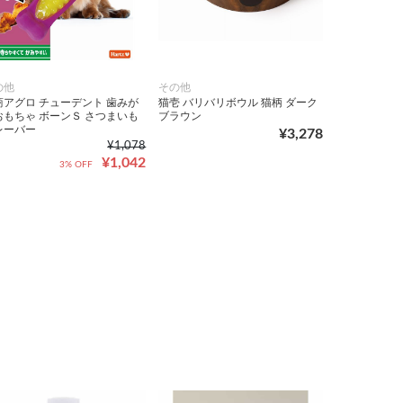
の他
その他
商アグロ チューデント 歯みが
猫壱 バリバリボウル 猫柄 ダーク
おもちゃ ボーンＳ さつまいも
ブラウン
レーバー
¥3,278
¥1,078
¥1,042
3% OFF