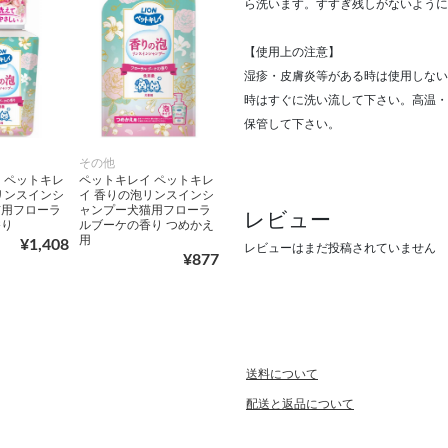
ら洗います。すすぎ残しがないように
【使用上の注意】
湿疹・皮膚炎等がある時は使用しない
時はすぐに洗い流して下さい。高温・
保管して下さい。
その他
 ペットキレ
ペットキレイ ペットキレ
リンスインシ
イ 香りの泡リンスインシ
猫用フローラ
ャンプー犬猫用フローラ
レビュー
香り
ルブーケの香り つめかえ
用
¥1,408
レビューはまだ投稿されていません
¥877
送料について
配送と返品について