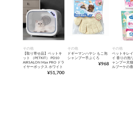
その他
その他
その他
【取り寄せ品】ペットキ
ドギーマンハヤシ もこ泡
ペットキレイ
ット （PETKIT） PD10
シャンプー手ぶくろ
イ 香りの泡
AIRSALON Max PRO ドラ
ャンプー犬
¥968
イヤーボックス ホワイト
ルブーケの
¥51,700