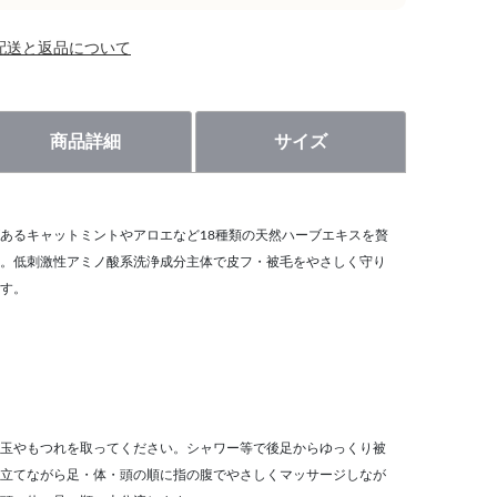
配送と返品について
商品詳細
サイズ
あるキャットミントやアロエなど18種類の天然ハーブエキスを贅
。低刺激性アミノ酸系洗浄成分主体で皮フ・被毛をやさしく守り
す。
の毛玉やもつれを取ってください。シャワー等で後足からゆっくり被
立てながら足・体・頭の順に指の腹でやさしくマッサージしなが