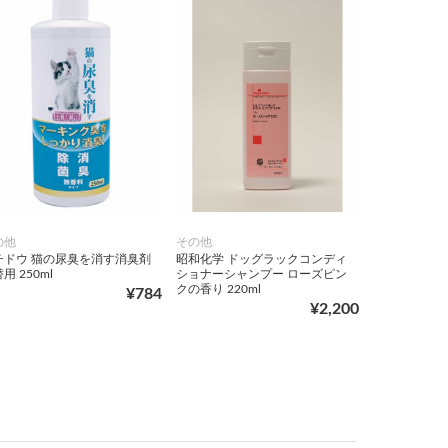
の他
その他
チドウ 猫の尿臭を消す消臭剤
昭和化学 ドッグラックコンディ
用 250ml
ショナーシャンプー ローズピン
クの香り 220ml
¥784
¥2,200