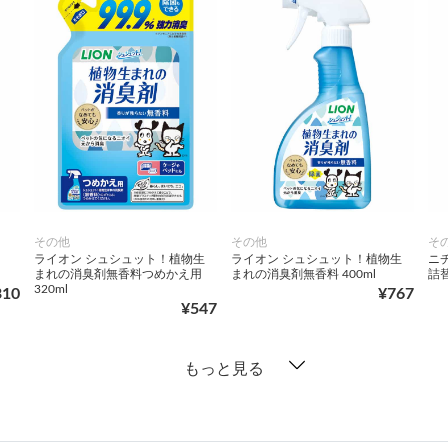
その他
その他
そ
ライオン シュシュット！植物生
ライオン シュシュット！植物生
ニ
まれの消臭剤無香料つめかえ用
まれの消臭剤無香料 400ml
詰替
320ml
310
¥767
¥547
もっと見る