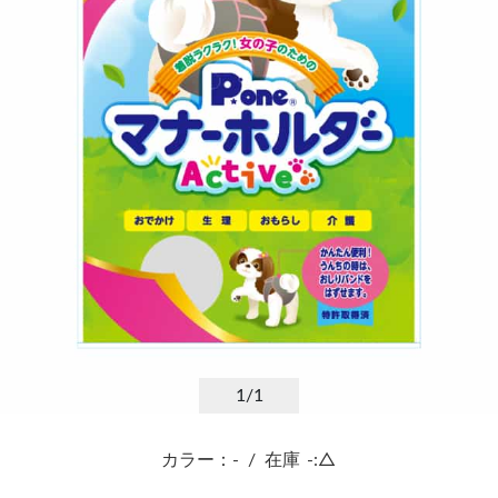
1
/1
カラー：-
/
在庫
-:△