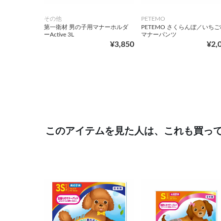
その他
PETEMO
第一衛材 男の子用マナーホルダ
PETEMO さくらんぼ／いちご
ーActive 3L
マナーパンツ
¥3,850
¥2,
このアイテムを見た人は、これも買っ