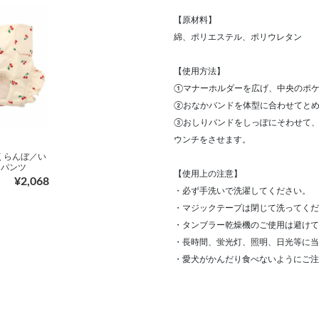
【原材料】
綿、ポリエステル、ポリウレタン
【使用方法】
①マナーホルダーを広げ、中央のポ
②おなかバンドを体型に合わせてと
③おしりバンドをしっぽにそわせて
ウンチをさせます。
さくらんぼ／い
ーパンツ
【使用上の注意】
¥2,068
・必ず手洗いで洗濯してください。
・マジックテープは閉じて洗ってくだ
・タンブラー乾燥機のご使用は避けて
・長時間、蛍光灯、照明、日光等に当
・愛犬がかんだり食べないようにご注