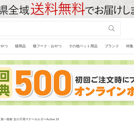
おやつ
猫用品
猫フード・おやつ
その他ペット用品
ブランド
特集
第一衛材 女の子用マナーホルダーActive 3S