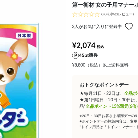
第一衛材 女の子用マナーホルダ
0.0
(0件のレビュー)
3
人がお気に入りに登録中
¥2,074
45pt
獲得
¥8,800（税込）以上送料無料
おトクなポイントデー
★毎月11日・22日は、
全品ポ
★第1日曜日・20日・30日
品*
全品ポイント15%還元(6倍)
※20日・30日お客さま感謝デーの
※ポイントデーの施策内容は、変更
*トイレ用品は「トイレ・マナー・