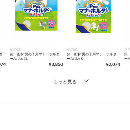
その他
その他
そ
ダ
第一衛材 男の子用マナーホルダ
第一衛材 男の子用マナーホルダ
第
ーActive 3L
ーActive S
ーAc
074
¥3,850
¥2,074
もっと見る