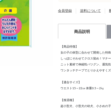
会員登録
送料について
商品説明
【商品特徴】
女の子の体型に合わせて開発した特殊
しっぽにそわせてクロス留め！マナー
ニット素材で伸縮性バツグン、通気性
ワンタッチテープでとりかえやすくズ
【適合サイズ】
ウエスト15～22㎝ 体重0.5～2㎏
【推奨種】
超小型犬、小型犬の幼犬、小さめの子