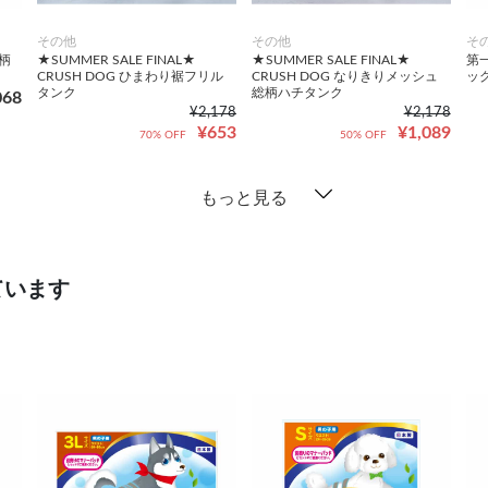
その他
その他
そ
柄
★SUMMER SALE FINAL★
★SUMMER SALE FINAL★
第一
CRUSH DOG ひまわり裾フリル
CRUSH DOG なりきりメッシュ
ッグ
タンク
総柄ハチタンク
068
¥2,178
¥2,178
¥653
¥1,089
70% OFF
50% OFF
もっと見る
ています