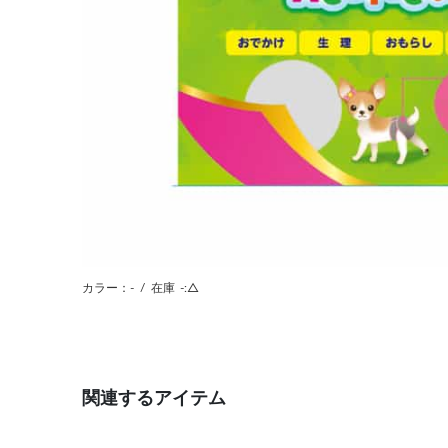
カラー：-
/
在庫
-:△
関連するアイテム