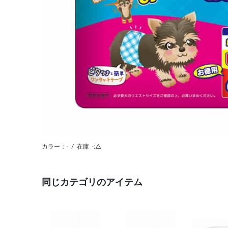
カラー：-
/
在庫
-:△
同じカテゴリのアイテム