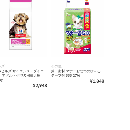
ルズ
その他
本ヒルズ サイエンス・ダイエ
第一衛材 マナーおむつのび～る
ト アダルト小型犬用成犬用
テープ付 SSS 27枚
kg
¥1,848
¥2,948