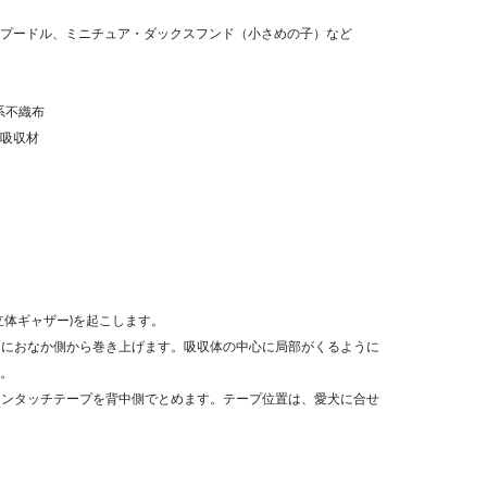
プードル、ミニチュア・ダックスフンド（小さめの子）など
系不織布
吸収材
立体ギャザー)を起こします。
うにおなか側から巻き上げます。吸収体の中心に局部がくるように
。
ワンタッチテープを背中側でとめます。テープ位置は、愛犬に合せ