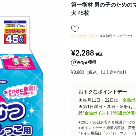
第一衛材 男の子のための
犬 45枚
0.0
(0件のレビュー)
¥2,288
50pt
獲得
¥8,800（税込）以上送料無料
おトクなポイントデー
★毎月11日・22日は、
全品ポ
★第1日曜日・20日・30日
品*
全品ポイント15%還元(6倍)
※20日・30日お客さま感謝デーの
※ポイントデーの施策内容は、変更
*トイレ用品は「トイレ・マナー・