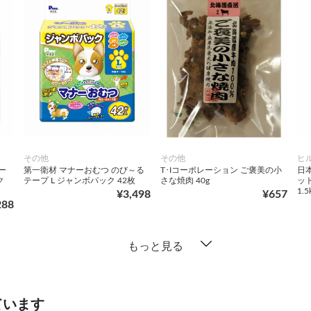
その他
その他
ヒ
ー
第一衛材 マナーおむつ のび～る
T･Iコーポレーション ご褒美の小
日
ク
テープ L ジャンボパック 42枚
さな焼肉 40g
ッ
1.5
¥3,498
¥657
288
もっと見る
ています