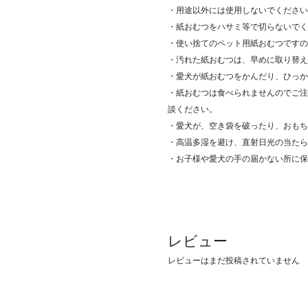
・用途以外には使用しないでください
・紙おむつをハサミ等で切らないでく
・使い捨てのペット用紙おむつですの
・汚れた紙おむつは、早めに取り替え
・愛犬が紙おむつをかんだり、ひっか
・紙おむつは食べられませんのでご注
談ください。
・愛犬が、空き袋を破ったり、おもち
・高温多湿を避け、直射日光の当たら
・お子様や愛犬の手の届かない所に保
レビュー
レビューはまだ投稿されていません