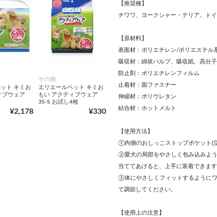
【推奨種】
チワワ、ヨークシャー・テリア、トイ
【原材料】
表面材：ポリエチレン/ポリエステル
吸収材：綿状パルプ、吸収紙、高分子
防止剤：ポリエチレンフィルム
その他
止着材：面ファスナー
ット キミお
エリエールペット キミお
ィブウェア
もい アクティブウェア
伸縮材：ポリウレタン
3S‐S お試し4枚
結合材：ホットメルト
¥2,178
¥330
【使用方法】
①内側のおしっこストップポケット(
②愛犬の局部をやさしく包み込みよ
当ててあげると、上手に装着できます
③体にやさしくフィットするように
て調節してください。
【使用上の注意】