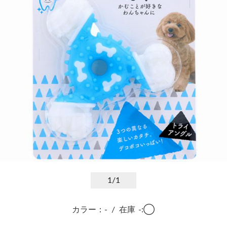
1
/1
カラー：-
/
在庫
-:◯