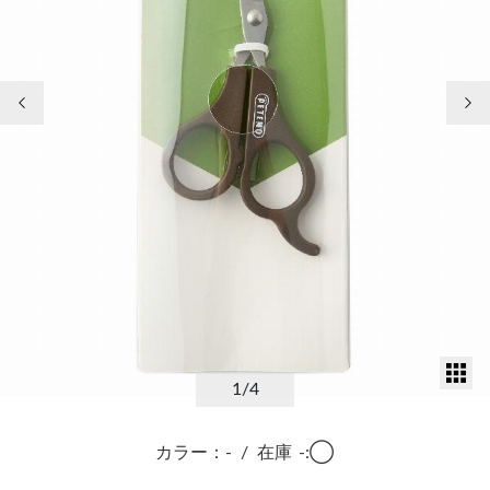
前の画像
次
サ
1
/4
カラー：-
/
在庫
-:◯