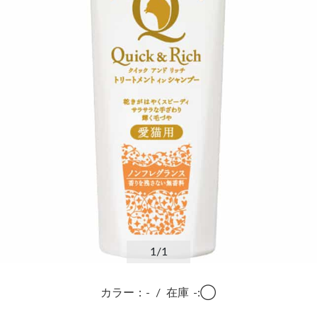
1
/1
カラー：-
/
在庫
-:◯