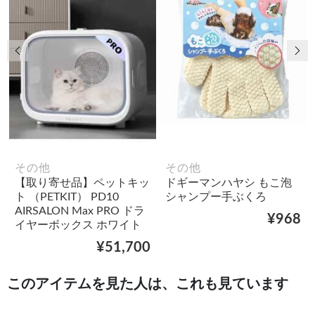
前の画像
次
その他
その他
【取り寄せ品】ペットキッ
ドギーマンハヤシ もこ泡
ト （PETKIT） PD10
シャンプー手ぶくろ
AIRSALON Max PRO ドラ
¥968
イヤーボックス ホワイト
¥51,700
このアイテムを見た人は、これも見ています