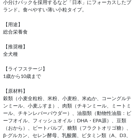
小分けパックを採用するなど「日本」にフォーカスしたブ
ランド。食べやすい薄い小粒タイプ。
【用途】
総合栄養食
【推奨種】
全犬種
【ライフステージ】
1歳から10歳まで
【原材料】
穀類（小麦全粒粉、米粉、小麦粉、米ぬか、コーングルテ
ンミール、小麦ふすま）、肉類（チキンミール、ミートミ
ール、チキンレバーパウダー）、油脂類（動物性油脂：ビ
ーフオイル、フィッシュオイル：DHA・EPA源）、豆類
（おから）、ビートパルプ、糖類（フラクトオリゴ糖）、
β-グルカン、セレン酵母、乳酸菌、ビタミン類（A、D3、