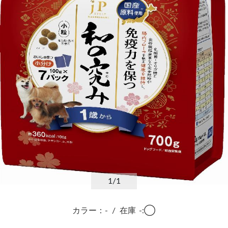
1
/1
カラー：-
/
在庫
-:◯