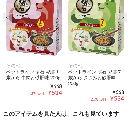
前の画像
次
その他
その他
ペットライン 懐石 彩膳 1
ペットライン 懐石 彩膳 7
歳から 牛肉と砂肝味 200g
歳から ささみと砂肝味
200g
¥668
¥668
¥534
20% OFF
¥534
20% OFF
このアイテムを見た人は、これも見ています