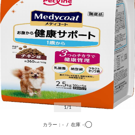
1
/1
カラー：-
/
在庫
-:◯