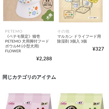
PETEMO
その他
《ペテモ限定》猫壱
マルカン ドライフード用
PETEMO 犬用脚付フード
除湿剤 3個入 3個
ボウルM (小型犬用)
¥327
FLOWER
¥2,288
同じカテゴリのアイテム