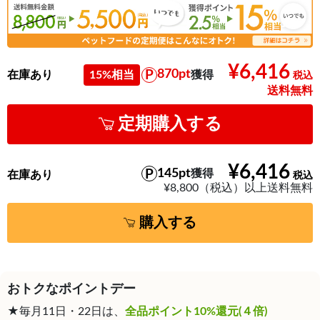
¥6,416
870pt
在庫あり
15%相当
獲得
送料無料
定期購入する
¥6,416
145pt
獲得
在庫あり
¥8,800（税込）以上送料無料
購入する
おトクなポイントデー
★毎月11日・22日は、
全品ポイント10%還元(４倍)