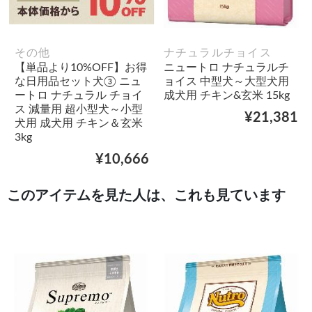
その他
ナチュラルチョイス
【単品より10%OFF】お得
ニュートロ ナチュラルチ
な日用品セット犬③ ニュ
ョイス 中型犬～大型犬用
ートロ ナチュラル チョイ
成犬用 チキン&玄米 15kg
ス 減量用 超小型犬～小型
¥21,381
犬用 成犬用 チキン＆玄米
3kg
¥10,666
このアイテムを見た人は、これも見ています