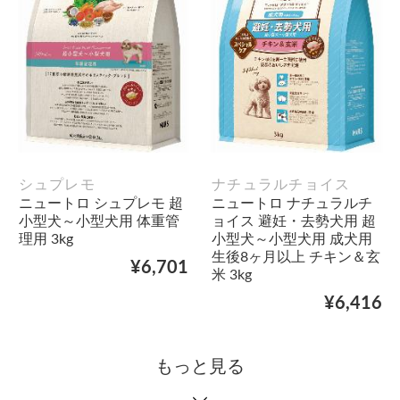
シュプレモ
ナチュラルチョイス
ニュートロ シュプレモ 超
ニュートロ ナチュラルチ
小型犬～小型犬用 体重管
ョイス 避妊・去勢犬用 超
理用 3kg
小型犬～小型犬用 成犬用
生後8ヶ月以上 チキン＆玄
¥6,701
米 3kg
¥6,416
もっと見る