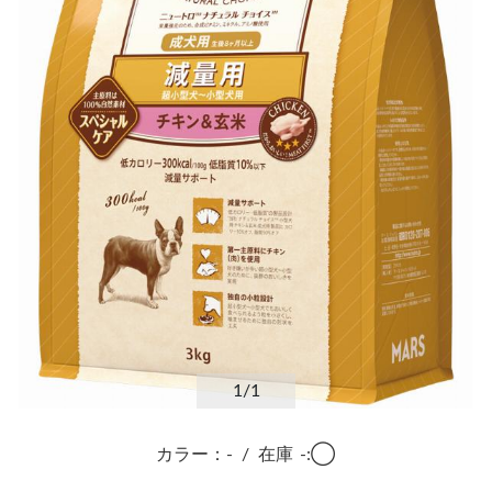
1
/1
カラー：-
/
在庫
-:◯