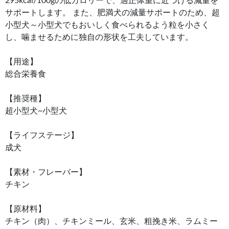
295kcal/100gの低カロリーで、適正体重に近づける減量を
サポートします。 また、肥満犬の減量サポートのため、超
小型犬～小型犬でもおいしく食べられるよう粒を小さく
し、噛ませるために独自の形状を工夫しています。
【用途】
総合栄養食
【推奨種】
超小型犬~小型犬
【ライフステージ】
成犬
【素材・フレーバー】
チキン
【原材料】
チキン（肉）、チキンミール、玄米、粗挽き米、ラムミー