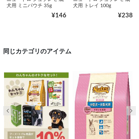
犬用 ミニパウチ 35g
犬用 トレイ 100g
¥146
¥238
同じカテゴリのアイテム
前の画像
次