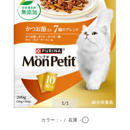
1
/1
カラー：-
/
在庫
-:◯