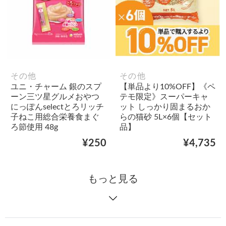
その他
その他
ユニ・チャーム 銀のスプ
【単品より10%OFF】《ペ
ーン三ツ星グルメおやつ
テモ限定》スーパーキャ
にっぽんselectとろリッチ
ット しっかり固まるおか
子ねこ用総合栄養食まぐ
らの猫砂 5L×6個【セット
ろ節使用 48g
品】
¥250
¥4,735
もっと見る