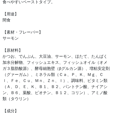
食べやすいペーストタイプ。
【用途】
間食
【素材・フレーバー】
サーモン
【原材料】
かつお、でんぷん、大豆油、サーモン、ほたて、たんぱく
加水分解物、フィッシュエキス、フィッシュオイル（オメ
ガ３脂肪酸源）、酵母細胞壁（βグルカン源）、増粘安定剤
（グァーガム）、ミネラル類（Ｃａ、Ｐ、Ｋ、Ｍｇ、Ｃ
ｌ、Ｆｅ、Ｃｕ、Ｍｎ、Ｚｎ、Ｉ）、調味料、ビタミン類
（Ａ、Ｄ、Ｅ、Ｋ、Ｂ１、Ｂ２、パントテン酸、ナイアシ
ン、Ｂ６、葉酸、ビオチン、Ｂ１２、コリン）、アミノ酸
類（タウリン）
【成分】