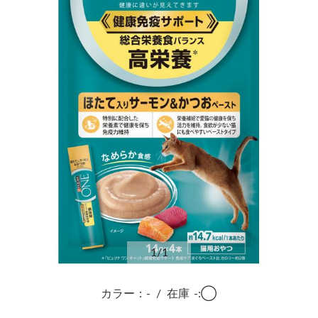
1
/1
カラー：-
/
在庫
-:◯