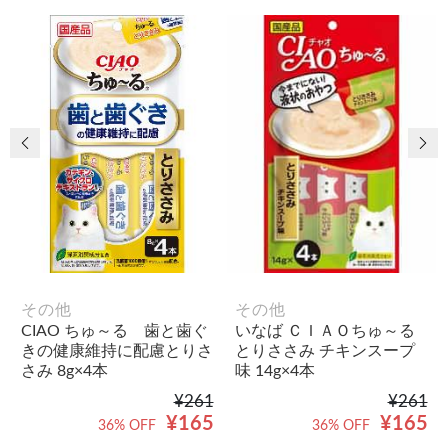
前の画像
次
その他
その他
CIAO ちゅ～る 歯と歯ぐ
いなば ＣＩＡＯちゅ～る
きの健康維持に配慮とりさ
とりささみ チキンスープ
さみ 8g×4本
味 14g×4本
¥261
¥261
¥165
¥165
36% OFF
36% OFF