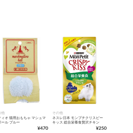
の他
その他
ティオ 猫用おもちゃ マシュマ
ネスレ日本 モンプチクリスピー
ボール ブルー
キッス 総合栄養食贅沢チキン
¥470
¥250