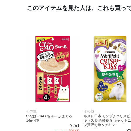
このアイテムを見た人は、これも買っ
その他
その他
いなば CIAO ちゅ～る まぐろ
ネスレ日本 モンプチクリスピ
14g×4本
キッス 総合栄養食 キャット
プ贅沢お魚＆チキン
¥261
¥