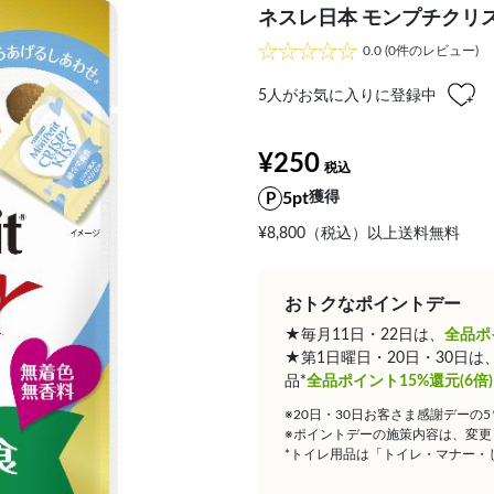
ネスレ日本 モンプチクリ
0.0
(0件のレビュー)
5
人がお気に入りに登録中
¥250
5pt
獲得
¥8,800（税込）以上送料無料
おトクなポイントデー
★毎月11日・22日は、
全品ポ
★第1日曜日・20日・30日
品*
全品ポイント15%還元(6倍)
※20日・30日お客さま感謝デーの
※ポイントデーの施策内容は、変更
*トイレ用品は「トイレ・マナー・