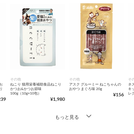
その他
その他
そ
お
ねこり 猫用栄養補助食品ねこり
アスク グルーミー ねこちゃんの
ネ
リ
かつお&かつお節味
おやつ まぐろ味 20g
キ
100g（10g×10包）
レク
¥156
239
¥1,980
もっと見る