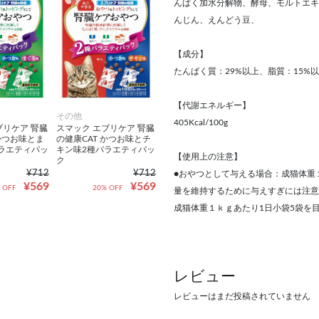
んぱく加水分解物、酵母、モルトエキ
んじん、えんどう豆、
【成分】
たんぱく質：29%以上、脂質：15%
【代謝エネルギー】
その他
405Kcal/100g
ブリケア 腎臓
スマック エブリケア 腎臓
 かつお味とま
の健康CAT かつお味とチ
ラエティパッ
キン味2種バラエティパッ
【使用上の注意】
ク
¥712
¥712
●おやつとして与える場合：成猫体重１
¥569
¥569
 OFF
20% OFF
量を維持するために与えすぎには注意
成猫体重１ｋｇあたり1日小袋5袋を
レビュー
レビューはまだ投稿されていません