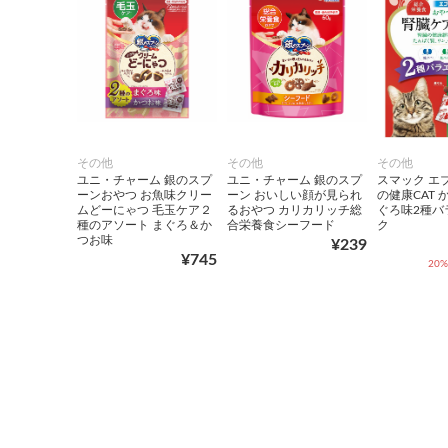
その他
その他
その他
ユニ・チャーム 銀のスプ
ユニ・チャーム 銀のスプ
スマック エ
ーンおやつ お魚味クリー
ーン おいしい顔が見られ
の健康CAT
ムどーにゃつ 毛玉ケア２
るおやつ カリカリッチ総
ぐろ味2種バ
種のアソート まぐろ＆か
合栄養食シーフード
ク
つお味
¥239
¥745
20%