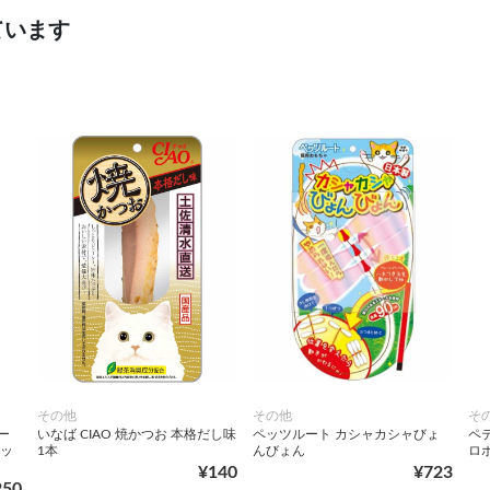
ています
その他
その他
そ
ー
いなば CIAO 焼かつお 本格だし味
ペッツルート カシャカシャびょ
ペ
ニッ
1本
んびょん
ロ
¥140
¥723
250