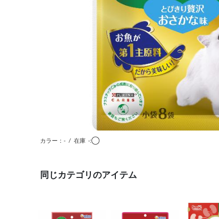
カラー：-
/
在庫
-:◯
同じカテゴリのアイテム