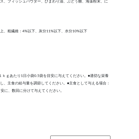
ス、フィッシュパウダー、ひまわり油、ぶどう糖、海藻粉末、に
以上、粗繊維：4%以下、灰分11%以下、水分10%以下
ｋｇあたり1日小袋0.5袋を目安に与えてください。●適切な栄養
し、主食の給与量を調節してください。●主食として与える場合：
目安に、数回に分けて与えてください。