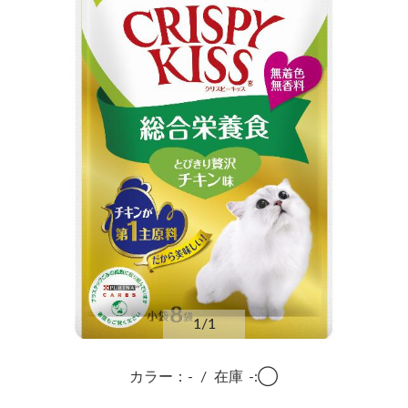
1
/1
カラー：-
/
在庫
-:◯