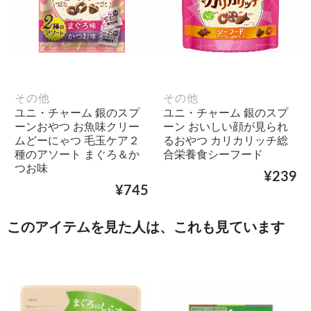
その他
その他
ユニ・チャーム 銀のスプ
ユニ・チャーム 銀のスプ
ーンおやつ お魚味クリー
ーン おいしい顔が見られ
ムどーにゃつ 毛玉ケア２
るおやつ カリカリッチ総
種のアソート まぐろ＆か
合栄養食シーフード
つお味
¥239
¥745
このアイテムを見た人は、これも見ています