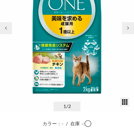
前の画像
次
サ
1
/2
カラー：-
/
在庫
-:◯