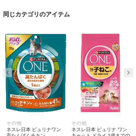
同じカテゴリのアイテム
前の画像
次
その他
その他
ネスレ日本 ピュリナワン
ネスレ日本 ピュリナ ワン
高たんぱくチキン
キャット ドライ 1歳までの