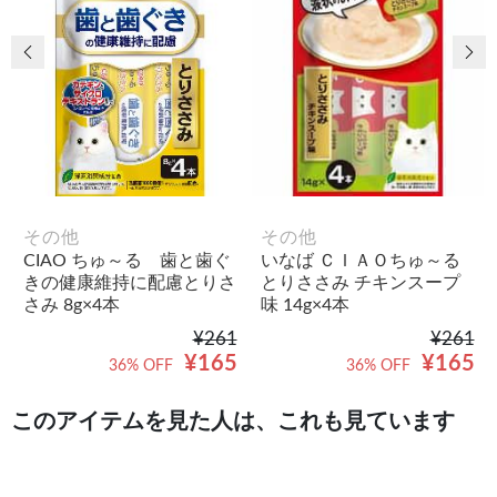
前の画像
次
その他
その他
CIAO ちゅ～る 歯と歯ぐ
いなば ＣＩＡＯちゅ～る
きの健康維持に配慮とりさ
とりささみ チキンスープ
さみ 8g×4本
味 14g×4本
¥261
¥261
¥165
¥165
36% OFF
36% OFF
このアイテムを見た人は、これも見ています