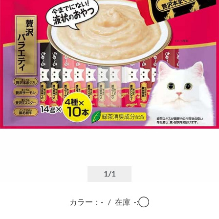
1
/1
カラー：-
/
在庫
-:◯