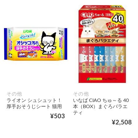
その他
その他
ライオン シュシュット！
いなば CIAO ちゅ～る 40
厚手おそうじシート 猫用
本（BOX）まぐろバラエ
ティ
¥503
¥2,508