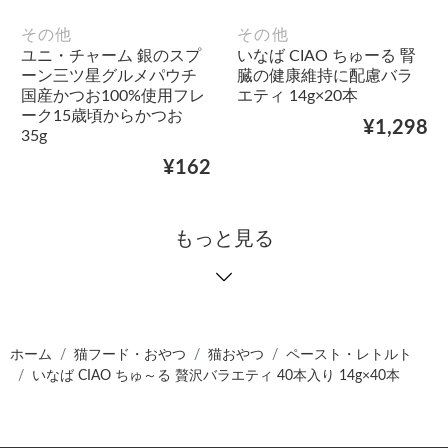
その他
その他
ユニ・チャーム 銀のスプ
いなば CIAO ちゅーる 腎
ーン三ツ星グルメパウチ
臓の健康維持に配慮バラ
国産かつお100%使用フレ
エティ 14g×20本
ーク15歳頃からかつお
¥1,298
35g
¥162
もっと見る
ホーム
猫フード・おやつ
猫おやつ
ペースト・レトルト
いなば CIAO ちゅ～る 贅沢バラエティ 40本入り 14g×40本