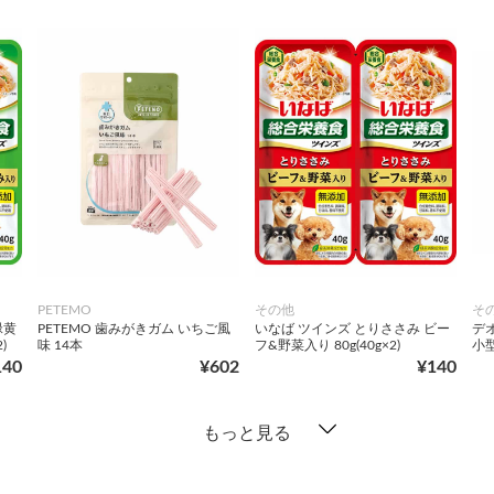
PETEMO
その他
そ
緑黄
PETEMO 歯みがきガム いちご風
いなば ツインズ とりささみ ビー
デ
)
味 14本
フ&野菜入り 80g(40g×2)
小型
140
¥602
¥140
もっと見る