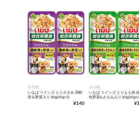
その他
その他
いなば ツインズ とりささみ 鶏軟
いなば ツインズ とりもも肉 
骨＆野菜入り 80g(40g×2)
色野菜&ささみ入り 80g(40g×2
¥140
¥