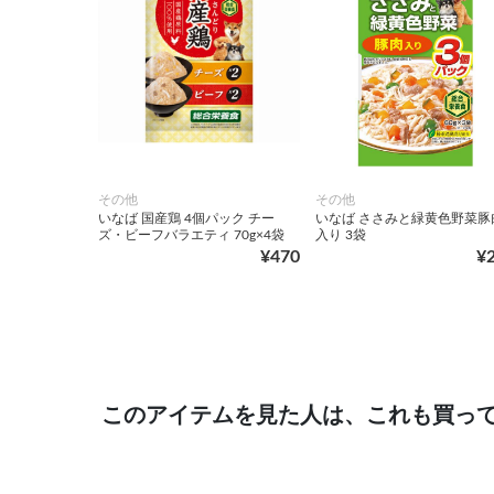
その他
その他
いなば 国産鶏 4個パック チー
いなば ささみと緑黄色野菜豚
ズ・ビーフバラエティ 70g×4袋
入り 3袋
¥470
¥
このアイテムを見た人は、これも買っ