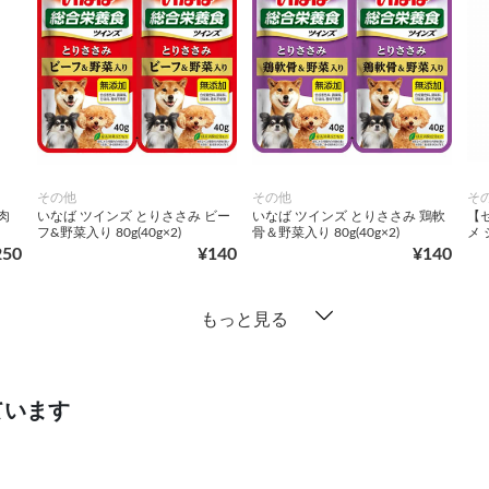
その他
その他
そ
肉
いなば ツインズ とりささみ ビー
いなば ツインズ とりささみ 鶏軟
【
フ&野菜入り 80g(40g×2)
骨＆野菜入り 80g(40g×2)
メ 
250
¥140
¥140
もっと見る
ています