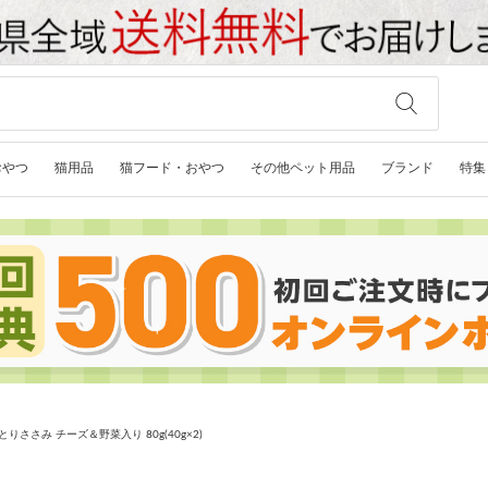
おやつ
猫用品
猫フード・おやつ
その他ペット用品
ブランド
特集
りささみ チーズ＆野菜入り 80g(40g×2)