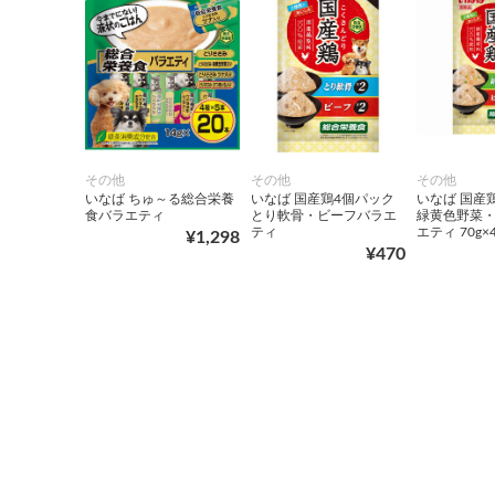
その他
その他
その他
いなば ちゅ～る総合栄養
いなば 国産鶏4個パック
いなば 国産
食バラエティ
とり軟骨・ビーフバラエ
緑黄色野菜
ティ
エティ 70g×
¥1,298
¥470