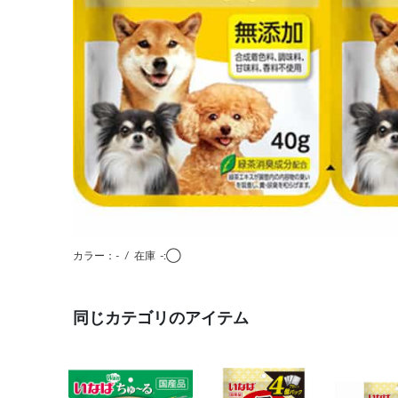
カラー：-
/
在庫
-:◯
同じカテゴリのアイテム