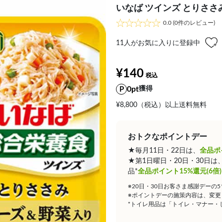
いなば ツインズ とりささみ 
0.0
(0件のレビュー)
11
人がお気に入りに登録中
¥140
0pt
獲得
¥8,800（税込）以上送料無料
おトクなポイントデー
★毎月11日・22日は、
全品ポ
★第1日曜日・20日・30日
品*
全品ポイント15%還元(6倍)
※20日・30日お客さま感謝デーの
※ポイントデーの施策内容は、変更
*トイレ用品は「トイレ・マナー・