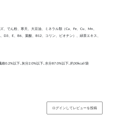
、でん粉、寒天、大豆油、ミネラル類（Ca、Fe、Cu、Mn、
A、D3、E、B6、葉酸、B12、コリン、ビオチン）、緑茶エキス、
0.2%以下､灰分2.0%以下､水分87.0%以下､約30kcal/袋
ログインしてレビューを投稿