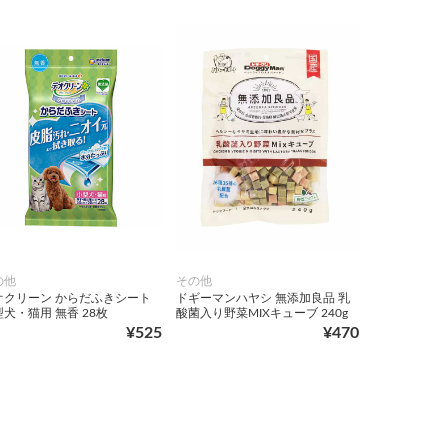
の他
その他
オクリーン からだふきシート
ドギーマンハヤシ 無添加良品 乳
犬・猫用 無香 28枚
酸菌入り野菜MIXキューブ 240g
¥525
¥470