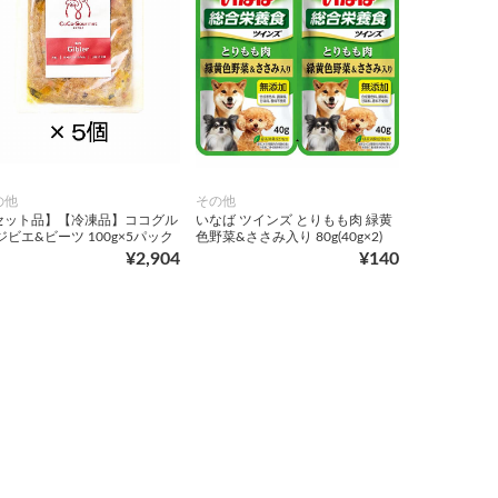
の他
その他
セット品】【冷凍品】ココグル
いなば ツインズ とりもも肉 緑黄
ジビエ&ビーツ 100g×5パック
色野菜&ささみ入り 80g(40g×2)
¥2,904
¥140