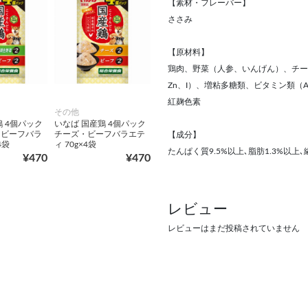
【素材・フレーバー】
ささみ
【原材料】
鶏肉、野菜（人参、いんげん）、チーズ
Zn、I）、増粘多糖類、ビタミン類（
紅麹色素
その他
鶏 4個パック
いなば 国産鶏 4個パック
・ビーフバラ
チーズ・ビーフバラエテ
【成分】
4袋
ィ 70g×4袋
たんぱく質9.5%以上､脂肪1.3%以上､繊維
¥470
¥470
レビュー
レビューはまだ投稿されていません