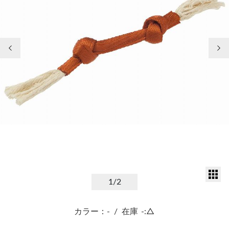
前の画像
次
サ
1
/2
カラー：-
/
在庫
-:△