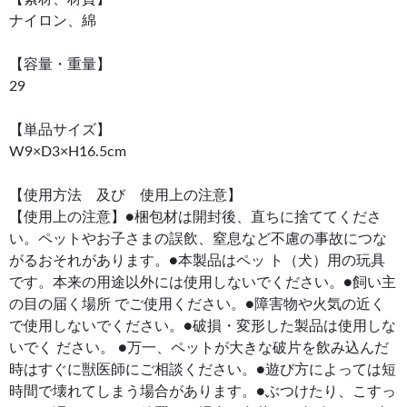
ナイロン、綿
【容量・重量】
29
【単品サイズ】
W9×D3×H16.5cm
【使用方法 及び 使用上の注意】
【使用上の注意】●梱包材は開封後、直ちに捨ててくださ
い。ペットやお子さまの誤飲、窒息など不慮の事故につな
がるおそれがあります。●本製品はペッ ト（犬）用の玩具
です。本来の用途以外には使用しないでください。●飼い主
の目の届く場所 でご使用ください。●障害物や火気の近く
で使用しないでください。●破損・変形した製品は使用しな
いでく ださい。 ●万一、ペットが大きな破片を飲み込んだ
時はすぐに獣医師にご相談ください。●遊び方によっては短
時間で壊れてしまう場合があります。●ぶつけたり、こすっ