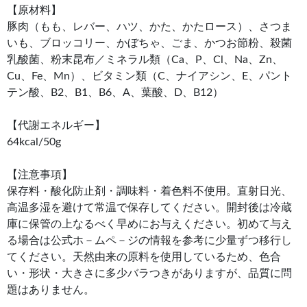
【原材料】
豚肉（もも、レバー、ハツ、かた、かたロース）、さつま
いも、ブロッコリー、かぼちゃ、ごま、かつお節粉、殺菌
乳酸菌、粉末昆布／ミネラル類（Ca、P、Cl、Na、Zn、
Cu、Fe、Mn）、ビタミン類（C、ナイアシン、E、パント
テン酸、B2、B1、B6、A、葉酸、D、B12）
【代謝エネルギー】
64kcal/50g
【注意事項】
保存料・酸化防止剤・調味料・着色料不使用。直射日光、
高温多湿を避けて常温で保存してください。開封後は冷蔵
庫に保管の上なるべく早めにお与えください。初めて与え
る場合は公式ホ－ムペ－ジの情報を参考に少量ずつ移行し
てください。天然由来の原料を使用しているため、色合
い・形状・大きさに多少バラつきがありますが、品質に問
題はありません。