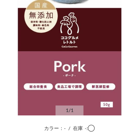
1
/1
カラー：-
/
在庫
-:◯